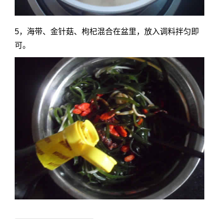
5，海带、金针菇、枸杞混合在盆里，放入调料拌匀即
可。