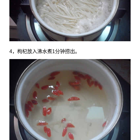
4，枸杞放入沸水煮1分钟捞出。