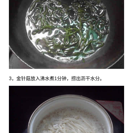
3，金针菇放入沸水煮1分钟，捞出沥干水分。