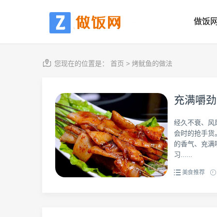
做饭
您现在的位置是：
首页
>
烤鱿鱼的做法
充满嚼劲
经久不衰、风
会时的抢手货
的香气、充满
习......
美食推荐