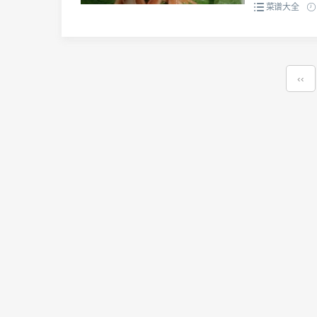
菜谱大全
‹‹