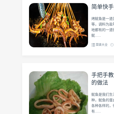
简单快手
烤鱿鱼是一道
等，调料为盐
地都有的一道
鱿......
菜谱大全
手把手教
的做法
鱿鱼是我们生
种，鱿鱼的蛋
各种各样的，
有......