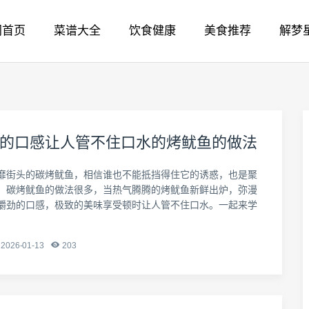
网首页
菜谱大全
饮食健康
美食推荐
解梦
的口感让人管不住口水的烤鱿鱼的做法
靡街头的碳烤鱿鱼，相信谁也不能抵挡得住它的诱惑，也是聚
。碳烤鱿鱼的做法很多，当热气腾腾的烤鱿鱼新鲜出炉，弥漫
嚼劲的口感，极致的美味享受顿时让人管不住口水。一起来学
2026-01-13
203