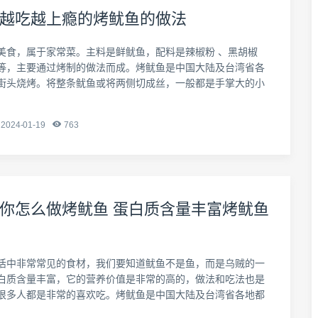
越吃越上瘾的烤鱿鱼的做法
美食，属于家常菜。主料是鲜鱿鱼，配料是辣椒粉 、黑胡椒
等，主要通过烤制的做法而成。烤鱿鱼是中国大陆及台湾省各
街头烧烤。将整条鱿鱼或将两侧切成丝，一般都是手掌大的小
2024-01-19
763
你怎么做烤鱿鱼 蛋白质含量丰富烤鱿鱼
活中非常常见的食材，我们要知道鱿鱼不是鱼，而是乌贼的一
白质含量丰富，它的营养价值是非常的高的，做法和吃法也是
很多人都是非常的喜欢吃。烤鱿鱼是中国大陆及台湾省各地都