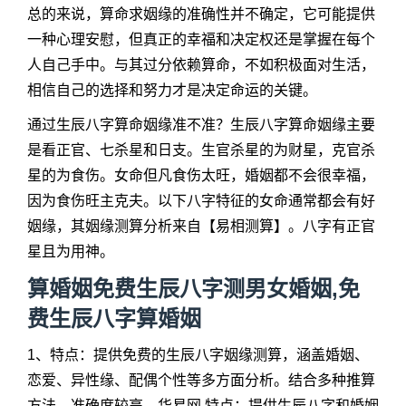
总的来说，算命求姻缘的准确性并不确定，它可能提供
一种心理安慰，但真正的幸福和决定权还是掌握在每个
人自己手中。与其过分依赖算命，不如积极面对生活，
相信自己的选择和努力才是决定命运的关键。
通过生辰八字算命姻缘准不准？生辰八字算命姻缘主要
是看正官、七杀星和日支。生官杀星的为财星，克官杀
星的为食伤。女命但凡食伤太旺，婚姻都不会很幸福，
因为食伤旺主克夫。以下八字特征的女命通常都会有好
姻缘，其姻缘测算分析来自【易相测算】。八字有正官
星且为用神。
算婚姻免费生辰八字测男女婚姻,免
费生辰八字算婚姻
1、特点：提供免费的生辰八字姻缘测算，涵盖婚姻、
恋爱、异性缘、配偶个性等多方面分析。结合多种推算
方法，准确度较高。华易网 特点：提供生辰八字和婚姻