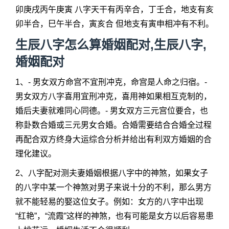
卯庚戌丙午庚寅 八字天干有丙辛合，丁壬合，地支有亥
卯半合，巳午半合，寅亥合 但地支有寅申相冲有不利。
生辰八字怎么算婚姻配对,生辰八字,
婚姻配对
1、- 男女双方命宫不宜刑冲克，命宫是人命之归宿。-
男女双方八字喜用宜刑冲克，喜用神如果相互克制的，
婚后夫妻就难同心同德。- 男女双方三元宫位要合，也
称卦数合婚或三元男女合婚。合婚需要结合合婚全过程
再配合双方终身大运综合分析并给出有利双方婚姻的合
理化建议。
2、八字配对测夫妻婚姻根据八字中的神煞，如果女子
的八字中某一个神煞对男子来说十分的不利，那么男方
就不能轻易的娶这位女子。例如：女方的八字中出现
“红艳”，“流霞”这样的神煞，也有可能是女方以后容易患