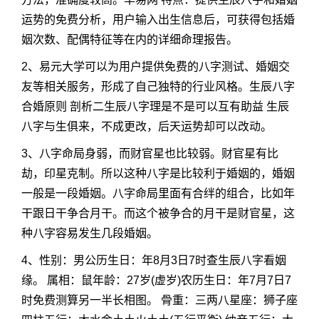
运势的免费分析，用户输入出生信息后，可获得包括婚
姻次数、配偶特征等在内的详细命理报告。
2、易元大学可以为用户提供免费的八字测试、婚姻交
友等相关服务，形成了自己独特的行业风格。生辰八字
合婚原则 剖析二生辰八字理是不是可以互有助益 生辰
八字与生俱来，不成更改，后天运势却可以改动。
3、八字命局身弱，而财官星也比较弱。财官星有比
劫，印星克制。所以这种八字是比较利于婚姻的，婚姻
一般是一段婚姻。八字命局里面有合绊的组合，比如年
干跟日干争合月干。而这个被争合的月干是财官星，这
种八字容易发生几段婚姻。
4、性别：男公历生日：年8月3日7时查生辰八字看姻
缘。 属相：鼠年龄：27岁(虚岁)农历生日：年7月7日7
时免费测算另一半长相图。 骨重：三两八星座：狮子座