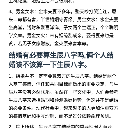
上桃花运，婚姻生活不会很顺利。
3、男金女木：金木夫妻不多年，整天吵打哭连连，原
来二命都有害，半世婚姻守寡缘。男金女水：水金夫妻
坐高堂，钱财积聚喜洋洋，子女两个生端正，个个聪明
学文章。男金女火：未有姻缘乱成亲，娶得妻来也是
贫，若无子女家财散，金火原来害本命。
结婚有必要算生辰八字吗,俩个人结
婚该不该算一下生辰八字。
1、结婚并不一定需要算双方的生辰八字。结婚是两个
人基于感情、信任和共同目标而做出的重要决定，与生
辰八字没有必然联系。虽然在一些文化中，人们会参考
生辰八字来选择婚期和预测婚姻运势，但这并不是结婚
的必要条件。现代社会中，越来越多的人更加注重双方
的感情基础和相互理解，而不是过分依赖命理预测。
2、综上所述，生辰八字在结婚中的重要性因人而异，