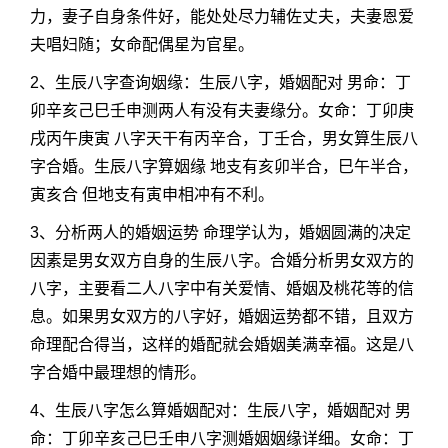
力，妻子自身条件好，能处处尽力辅佐丈夫，夫妻恩爱
夫唱妇随；女命配偶星为官星。
2、生辰八字查询姻缘：生辰八字，婚姻配对 男命：丁
卯辛亥己巳壬申测两人有没有夫妻缘分。女命：丁卯庚
戌丙午庚寅 八字天干有丙辛合，丁壬合，男女算生辰八
字合婚。生辰八字算姻缘 地支有亥卯半合，巳午半合，
寅亥合 但地支有寅申相冲有不利。
3、分析两人的婚姻运势 命理学认为，婚姻圆满的决定
因素是男女双方自身的生辰八字。合婚分析男女双方的
八字，主要看二人八字中有关爱情、婚姻及桃花等的信
息。如果男女双方的八字好，婚姻运势都不错，且双方
命理配合得当，这样的婚配就会婚姻美满幸福。这是八
字合婚中最理想的情形。
4、生辰八字怎么算婚姻配对：生辰八字，婚姻配对 男
命：丁卯辛亥己巳壬申八字测婚姻姻缘详细。女命：丁