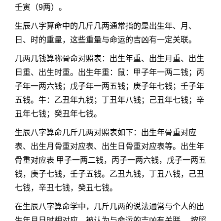
壬寅（9两）。
生辰八字算命中的几斤几两通常指的是出生年、月、
日、时的重量，这些重量与命运的吉凶有一定关联。
几两几钱算称骨命对照表：出生年重、出生月重、出生
日重、出生时重。出生年重：鼠：甲子年一两二钱；丙
子年一两六钱；戊子年一两五钱；庚子年七钱；壬子年
五钱。牛：乙丑年九钱；丁丑年八钱；己丑年七钱；辛
丑年七钱；癸丑年七钱。
生辰八字算命几斤几两对照表如下：出生年骨重对应
表、出生月骨重对应表、出生日骨重对应表等。出生年
骨重对应表 甲子一两二钱，丙子一两六钱，戊子一两五
钱，庚子七钱，壬子五钱。乙丑九钱，丁丑八钱，己丑
七钱，辛丑七钱，癸丑七钱。
在生辰八字算命学中，几斤几两的说法通常与个人的出
生年月日时相对应，被认为与命运的吉凶有关联。 按照