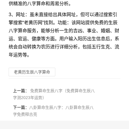
供精准的八字算命和周易分析。
3、网址：虽未直接给出具体网址，但可以通过搜索引
擎搜索“老黄历网”找到。功能：该网站提供免费的生辰
八字算命服务，能够分析一生的吉凶、事业、婚姻、财
运、官运、健康等方面。用户输入阳历出生信息后，系
统会自动转换为农历进行详细分析，包括五行生克、流
年运势等。
老黄历生辰八字算命
上一篇：
免费算命生辰八字（免费算命生辰八
字测2023年运势）
下一篇：
八卦算命生辰八字：八卦算命生辰八
字免费释古亮