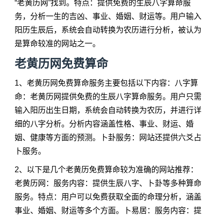
“老黄历网”找到。特点：提供免费的生辰八字算命服
务，分析一生的吉凶、事业、婚姻、财运等。用户输入
阳历生辰后，系统会自动转换为农历进行分析，被认为
是算命较准的网站之一。
老黄历网免费算命
1、老黄历网免费算命服务主要包括以下内容：八字算
命：老黄历网提供免费的生辰八字算命服务。用户只需
输入阳历出生日期，系统会自动转换为农历，并进行详
细的八字分析。分析内容涵盖性格、事业、财运、婚
姻、健康等方面的预测。卜卦服务：网站还提供六爻占
卜服务。
2、以下是几个老黄历免费算命较为准确的网站推荐：
老黄历网：服务内容：提供生辰八字、卜卦等多种算命
服务。特点：用户可以免费获取全面的命理分析，涵盖
事业、婚姻、财运等多个方面。卜易居：服务内容：提