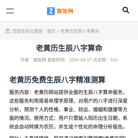
您现在的位置是：
首页
>
老黄历生辰八字算命
老黄历生辰八字算命
作者：做饭网
更新时间：2025-04-17
点击数：315
老黄历免费生辰八字精准测算
服务内容：老黄历网站提供全面的生辰八字算命服务，
这些服务利用周易命理学原理，对用户的八字进行深度
分析，预测个人的性格、事业、财运、婚姻和健康等方
面的情况。使用方式：用户只需输入阳历出生日期，系
统会自动转换为农历，并生成个性化的命理分析报告。