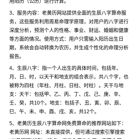
用阳历（公历）进行计算。
3、服务内容：老黄历网站提供全面的生辰八字算命服
务，这些服务利用周易命理学原理，对用户的八字进行
深度分析，预测个人的性格、事业、财运、婚姻和健康
等方面的情况。使用方式：用户只需输入阳历出生日
期，系统会自动转换为农历，并生成个性化的命理分析
报告。
4、生辰八字：指一个人出生的具体时间，包括年、
月、日、时，以天干和地支的组合表示，共八个字，也
被称为四柱（年柱、月柱、日柱、时柱）。天干与地
支：天干：包括甲、乙、丙、丁、戊、己、庚、辛、
壬、癸，共10个。地支：包括子、丑、寅、卯、辰、
巳、午、未、申、酉、戌、亥，共12个。
5、老黄历生辰八字算命网免费算命的推荐网站如下：
老黄历网 网址：未直接提供，但可通过搜索引擎搜索