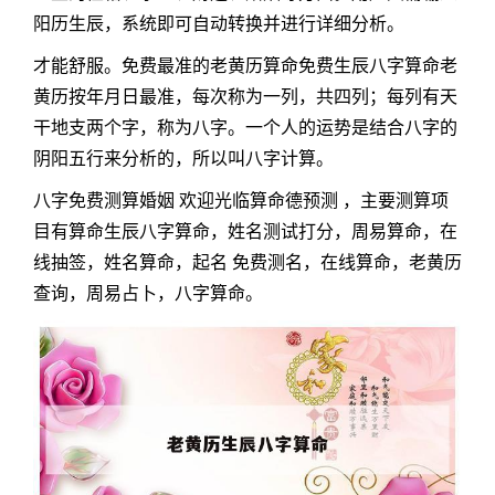
阳历生辰，系统即可自动转换并进行详细分析。
才能舒服。免费最准的老黄历算命免费生辰八字算命老
黄历按年月日最准，每次称为一列，共四列；每列有天
干地支两个字，称为八字。一个人的运势是结合八字的
阴阳五行来分析的，所以叫八字计算。
八字免费测算婚姻 欢迎光临算命德预测 ，主要测算项
目有算命生辰八字算命，姓名测试打分，周易算命，在
线抽签，姓名算命，起名 免费测名，在线算命，老黄历
查询，周易占卜，八字算命。