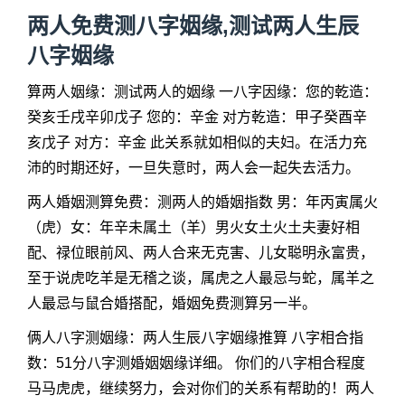
两人免费测八字姻缘,测试两人生辰
八字姻缘
算两人姻缘：测试两人的姻缘 一八字因缘：您的乾造：
癸亥壬戌辛卯戊子 您的：辛金 对方乾造：甲子癸酉辛
亥戊子 对方：辛金 此关系就如相似的夫妇。在活力充
沛的时期还好，一旦失意时，两人会一起失去活力。
两人婚姻测算免费：测两人的婚姻指数 男：年丙寅属火
（虎）女：年辛未属土（羊）男火女土火土夫妻好相
配、禄位眼前风、两人合来无克害、儿女聪明永富贵，
至于说虎吃羊是无稽之谈，属虎之人最忌与蛇，属羊之
人最忌与鼠合婚搭配，婚姻免费测算另一半。
俩人八字测姻缘：两人生辰八字姻缘推算 八字相合指
数：51分八字测婚姻姻缘详细。 你们的八字相合程度
马马虎虎，继续努力，会对你们的关系有帮助的！两人