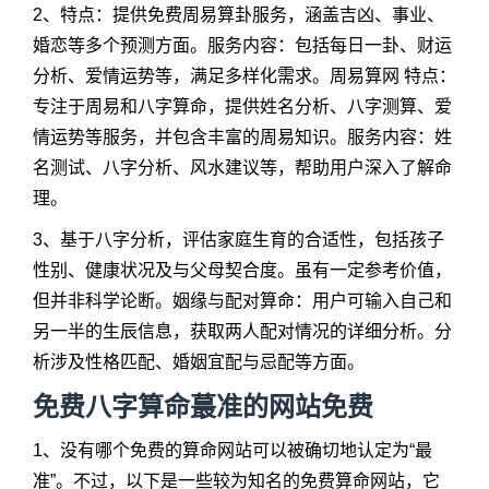
2、特点：提供免费周易算卦服务，涵盖吉凶、事业、
婚恋等多个预测方面。服务内容：包括每日一卦、财运
分析、爱情运势等，满足多样化需求。周易算网 特点：
专注于周易和八字算命，提供姓名分析、八字测算、爱
情运势等服务，并包含丰富的周易知识。服务内容：姓
名测试、八字分析、风水建议等，帮助用户深入了解命
理。
3、基于八字分析，评估家庭生育的合适性，包括孩子
性别、健康状况及与父母契合度。虽有一定参考价值，
但并非科学论断。姻缘与配对算命：用户可输入自己和
另一半的生辰信息，获取两人配对情况的详细分析。分
析涉及性格匹配、婚姻宜配与忌配等方面。
免费八字算命蕞准的网站免费
1、没有哪个免费的算命网站可以被确切地认定为“最
准”。不过，以下是一些较为知名的免费算命网站，它