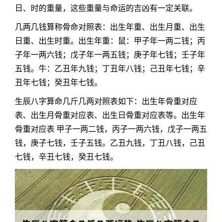
日、时的重量，这些重量与命运的吉凶有一定关联。
几两几钱算称骨命对照表：出生年重、出生月重、出生
日重、出生时重。出生年重：鼠：甲子年一两二钱；丙
子年一两六钱；戊子年一两五钱；庚子年七钱；壬子年
五钱。牛：乙丑年九钱；丁丑年八钱；己丑年七钱；辛
丑年七钱；癸丑年七钱。
生辰八字算命几斤几两对照表如下：出生年骨重对应
表、出生月骨重对应表、出生日骨重对应表等。出生年
骨重对应表 甲子一两二钱，丙子一两六钱，戊子一两五
钱，庚子七钱，壬子五钱。乙丑九钱，丁丑八钱，己丑
七钱，辛丑七钱，癸丑七钱。