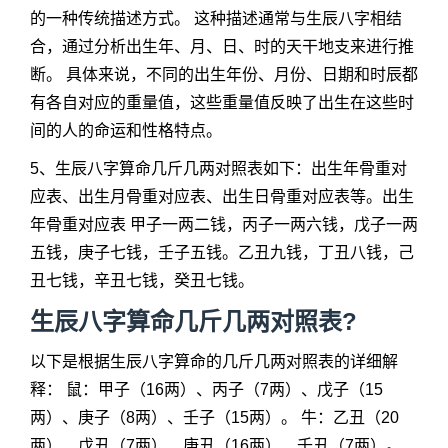
的一种传统描述方式。 这种描述通常与生辰八字相结
合，通过分析出生年、月、日、时的天干地支来进行推
断。 具体来说，不同的出生年份、月份、日期和时辰都
有各自对应的重量值，这些重量值反映了出生在这些时
间的人的命运和性格特点。
5、
生辰八字算命几斤几两
对照表如下：出生年骨重对
应表、出生月骨重对应表、出生日骨重对应表等。出生
年骨重对应表 甲子一两二钱，丙子一两六钱，戊子一两
五钱，庚子七钱，壬子五钱。乙丑九钱，丁丑八钱，己
丑七钱，辛丑七钱，癸丑七钱。
生辰八字算命几斤几两对照表?
以下是根据生辰八字算命的几斤几两对照表的详细解
释： 鼠：甲子（16两）、丙子（7两）、戊子（15
两）、庚子（8两）、壬子（15两）。 牛：乙丑（20
两）、戊丑（7两）、庚丑（16两）、壬丑（7两）。