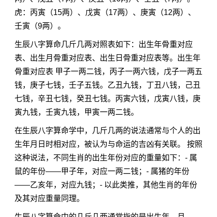
虎：丙寅（15两）、戊寅（17两）、庚寅（12两）、
壬寅（9两）。
生辰八字算命几斤几两对照表如下：出生年骨重对应
表、出生月骨重对应表、出生日骨重对应表等。出生年
骨重对应表 甲子一两二钱，丙子一两六钱，戊子一两五
钱，庚子七钱，壬子五钱。乙丑九钱，丁丑八钱，己丑
七钱，辛丑七钱，癸丑七钱。丙寅六钱，戊寅八钱，庚
寅九钱，壬寅九钱，甲寅一两二钱。
在生辰八字算命学中，几斤几两的说法通常与个人的出
生年月日时相对应，被认为与命运的吉凶有关联。 按照
这种说法，不同生肖的出生年份对应的重量如下：- 属
鼠的年份——甲子年，对应一两二钱；- 属猪的年份
——乙亥年，对应九钱；- 以此类推，其他生肖的年份
及其对应重量同理。
生辰八字算命中的几斤几两通常指的是出生年、月、