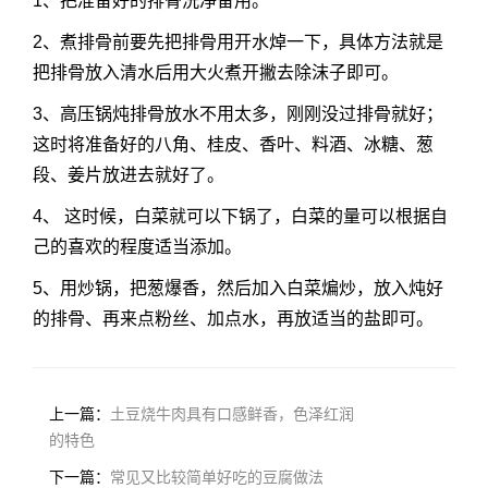
1、把准备好的排骨洗净备用。
2、煮排骨前要先把排骨用开水焯一下，具体方法就是
把排骨放入清水后用大火煮开撇去除沫子即可。
3、高压锅炖排骨放水不用太多，刚刚没过排骨就好；
这时将准备好的八角、桂皮、香叶、料酒、冰糖、葱
段、姜片放进去就好了。
4、 这时候，白菜就可以下锅了，白菜的量可以根据自
己的喜欢的程度适当添加。
5、用炒锅，把葱爆香，然后加入白菜煸炒，放入炖好
的排骨、再来点粉丝、加点水，再放适当的盐即可。
上一篇：
土豆烧牛肉具有口感鲜香，色泽红润
的特色
下一篇：
常见又比较简单好吃的豆腐做法