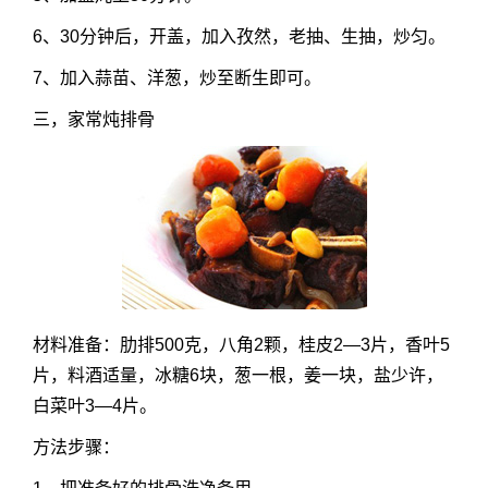
6、30分钟后，开盖，加入孜然，老抽、生抽，炒匀。
7、加入蒜苗、洋葱，炒至断生即可。
三，家常炖排骨
材料准备：肋排500克，八角2颗，桂皮2—3片，香叶5
片，料酒适量，冰糖6块，葱一根，姜一块，盐少许，
白菜叶3—4片。
方法步骤：