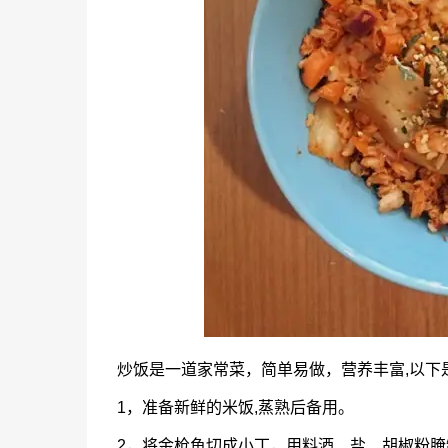
炒饭是一道家常菜，简单易做，营养丰富,以下
1，准备新鲜的米饭,蒸熟后备用。
2，将金枪鱼切成小丁，用料酒、盐、胡椒粉腌