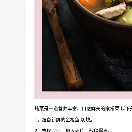
炖菜是一道营养丰富、口感鲜美的家常菜,以下
1，准备新鲜的金枪鱼,切块。
2，热锅凉油，加入姜片、葱段爆香。