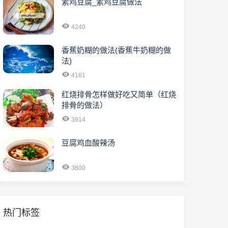
素鸡豆腐_素鸡豆腐做法
4240
香蕉奶糊的做法(香蕉牛奶糊的做
法)
4181
红烧排骨怎样做好吃又简单（红烧
排骨的做法）
3914
豆腐鸡血酸辣汤
3800
热门标签