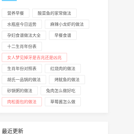
营养早餐
酸菜鱼的家常做法
水瓶座今日运势
麻辣小龙虾的做法
孕妇食谱做法大全
早餐食谱
十二生肖年份表
女人梦见掉牙是吉兆还是凶兆
生肖年份对照表
红烧肉的做法
胡氏一品锅的做法
烤鱿鱼的做法
砂锅粥的做法
兔肉怎么做好吃
肉松面包的做法
草莓酱怎么做
最近更新