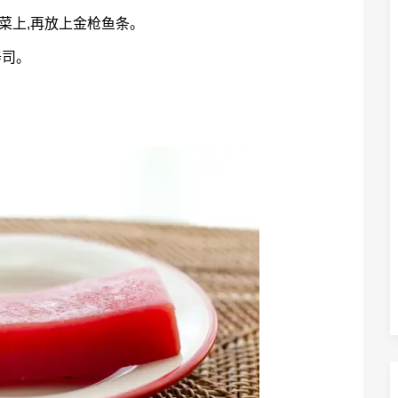
菜上,再放上金枪鱼条。
寿司。