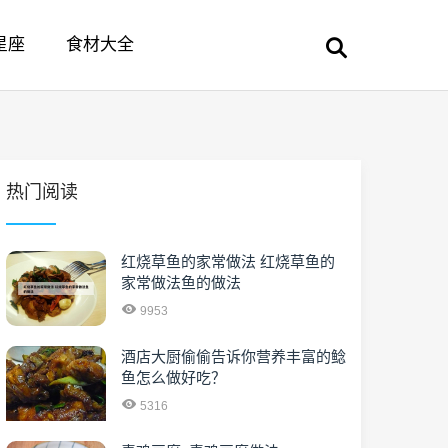
星座
食材大全
热门阅读
红烧草鱼的家常做法 红烧草鱼的
家常做法鱼的做法
9953
酒店大厨偷偷告诉你营养丰富的鲶
鱼怎么做好吃？
5316