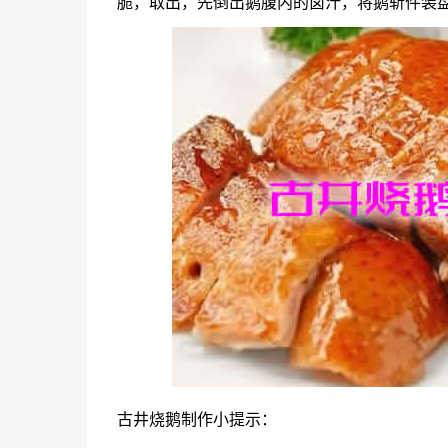
脆，取出，先倒出鹅腹内的卤汁，将鹅斩件装
古井烧鹅制作小提示：