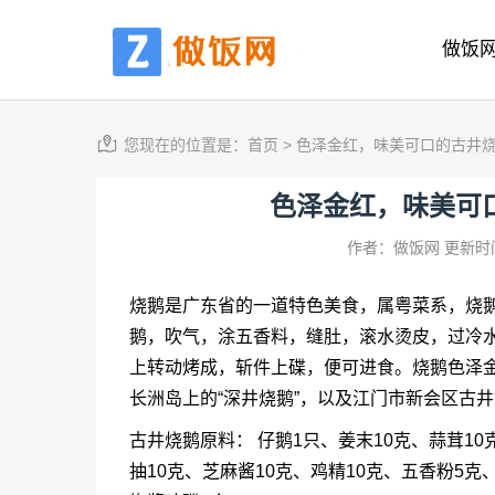
做饭
您现在的位置是：
首页
>
色泽金红，味美可口的古井
色泽金红，味美可
作者：做饭网
更新时间
烧鹅是广东省的一道特色美食，属粤菜系，烧
鹅，吹气，涂五香料，缝肚，滚水烫皮，过冷
上转动烤成，斩件上碟，便可进食。烧鹅色泽
长洲岛上的“深井烧鹅”，以及江门市新会区古井镇
古井烧鹅原料： 仔鹅1只、姜末10克、蒜茸10
抽10克、芝麻酱10克、鸡精10克、五香粉5