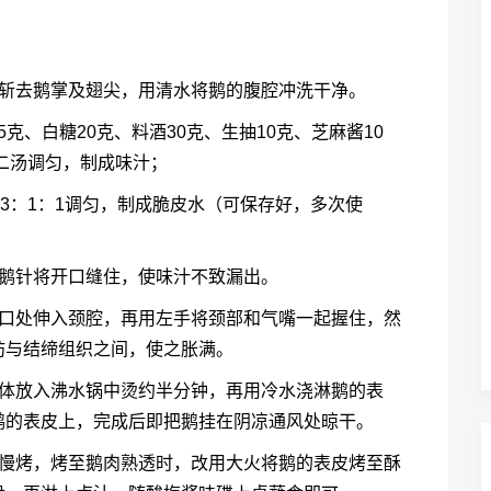
，斩去鹅掌及翅尖，用清水将鹅的腹腔冲洗干净。
5克、白糖20克、料酒30克、生抽10克、芝麻酱10
量二汤调匀，制成味汁；
3：1：1调匀，制成脆皮水（可保存好，多次使
烧鹅针将开口缝住，使味汁不致漏出。
杀口处伸入颈腔，再用左手将颈部和气嘴一起握住，然
肪与结缔组织之间，使之胀满。
鹅体放入沸水锅中烫约半分钟，再用冷水浇淋鹅的表
鹅的表皮上，完成后即把鹅挂在阴凉通风处晾干。
火慢烤，烤至鹅肉熟透时，改用大火将鹅的表皮烤至酥