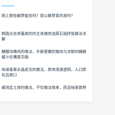
网上那些解梦能信吗？周公解梦真的准吗？
韩国点击率最高的的主食猪肉泡菜石锅拌饭做法详
解
糖醋咕噜肉的做法，外酥里嫩的猪肉与浓郁的糖醋
酱汁在嘴里交融
味道香美水晶皮冻的做法，质地清澈透明，入口即
化且爽口
酱炖芸土排的做法，不仅做法简单，而且味美营养