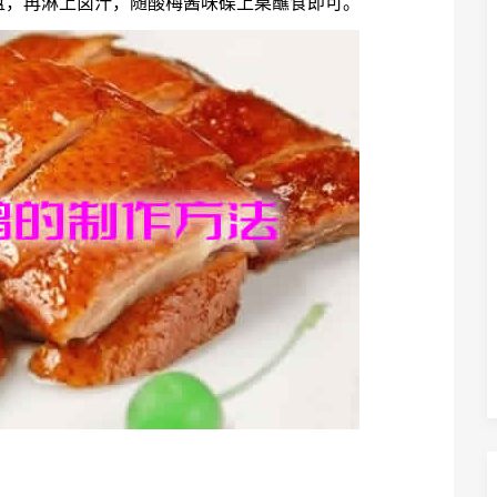
盘，再淋上卤汁，随酸梅酱味碟上桌蘸食即可。