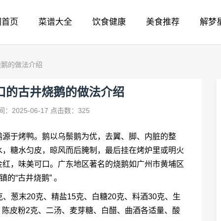
网首页
菜谱大全
饮食健康
美食推荐
解梦
烧鹅的做法介绍
口的古井烧鹅的做法介绍
：2025-06-17
点击数：325
鹅源于烤鸭。鹅以乌鬃鹅为优，去翼、脚、内脏的整
水，糖水匀皮，晾风而后腌制，最后挂在烤炉里或明火
金红，味美可口。广东地区著名的烧鹅如广州市黄埔区
的“古井烧鹅” 。
克、葱末20克、精盐15克、白糖20克、料酒30克、生
克、陈皮粉2克、二汤、麦芽糖、白醋、曲酒各适量、酸