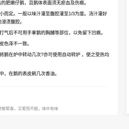
左右的肥嫩仔鹅，且鹅体表面须无瘀血及伤痕。
小而定。一般以味汁灌至腹腔灌至1/3为度。汤汁灌好
地浸渍腹腔。
且打气后不可用手拿鹅的胸脯等部位，以免留下凹痕。
表皮色泽不一致。
将鹅在炉中转动几次?亦可使用自动转炉 ，使之受热均
程中，在鹅的表皮刷几次香油。
浓郁荤香，又荤而不腻，味中有味