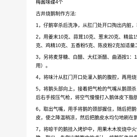
梅酱味碟4个
古井烧鹅制作方法:
1，仔鹅宰杀后洗净，从肛门处开口掏出内脏
2，用姜末10克、蒜茸10克、葱末20克、精盐1
克、鸡精10克、五香粉5克、陈皮粉2克加适
3，另将麦芽糖、白醋、大红浙醋、曲酒按1：1
用）。
4，将味汁从肛门开口处灌入鹅的腹腔，再用
5，将鹅头部向上，接着把气枪的气嘴从鹅颈
后右手按压气枪，将空气慢慢打入鹅体皮下脂
6，取出气嘴，用手将鹅的颈部握住，随后把
皮，使之降温稍凉，然后把脆皮水均匀地刷在
7，将晾干的鹅挂入烤炉中，用果木木炭烧中