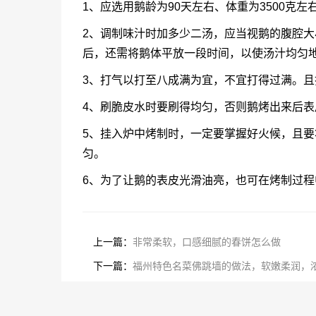
1、应选用鹅龄为90天左右、体重为3500克
2、调制味汁时加多少二汤，应当视鹅的腹腔大
后，还需将鹅体平放一段时间，以使汤汁均匀
3、打气以打至八成满为宜，不宜打得过满。
4、刷脆皮水时要刷得均匀，否则鹅烤出来后
5、挂入炉中烤制时，一定要掌握好火候，且要
匀。
6、为了让鹅的表皮光滑油亮，也可在烤制过
上一篇：
非常柔软，口感细腻的春饼怎么做
下一篇：
福州特色名菜佛跳墙的做法，软嫩柔润，