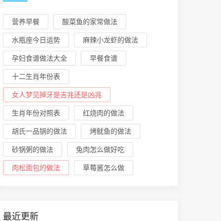
营养早餐
酸菜鱼的家常做法
水瓶座今日运势
麻辣小龙虾的做法
孕妇食谱做法大全
早餐食谱
十二生肖年份表
女人梦见掉牙是吉兆还是凶兆
生肖年份对照表
红烧肉的做法
胡氏一品锅的做法
烤鱿鱼的做法
砂锅粥的做法
兔肉怎么做好吃
肉松面包的做法
草莓酱怎么做
最近更新