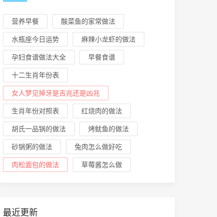
营养早餐
酸菜鱼的家常做法
水瓶座今日运势
麻辣小龙虾的做法
孕妇食谱做法大全
早餐食谱
十二生肖年份表
女人梦见掉牙是吉兆还是凶兆
生肖年份对照表
红烧肉的做法
胡氏一品锅的做法
烤鱿鱼的做法
砂锅粥的做法
兔肉怎么做好吃
肉松面包的做法
草莓酱怎么做
最近更新