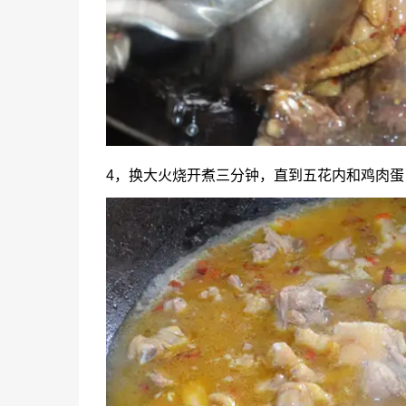
4，换大火烧开煮三分钟，直到五花内和鸡肉蛋