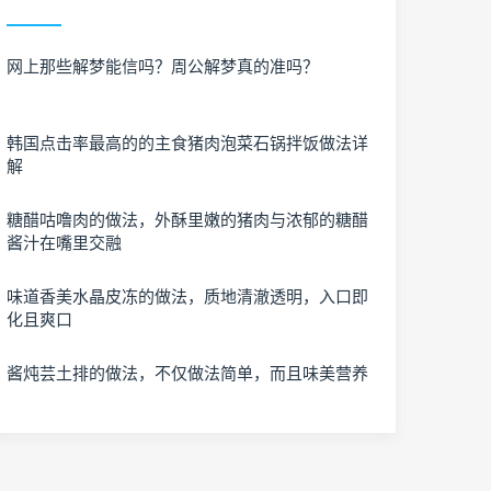
网上那些解梦能信吗？周公解梦真的准吗？
韩国点击率最高的的主食猪肉泡菜石锅拌饭做法详
解
糖醋咕噜肉的做法，外酥里嫩的猪肉与浓郁的糖醋
酱汁在嘴里交融
味道香美水晶皮冻的做法，质地清澈透明，入口即
化且爽口
酱炖芸土排的做法，不仅做法简单，而且味美营养