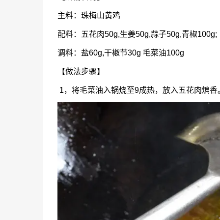
主料：珠梅山黄鸡
配料：五花肉50g,生姜50g,蒜子50g,青椒100g;
调料：盐60g,干椒节30g 毛菜油100g
【做法步骤】
1，将毛菜油入锅烧至9成热，放入五花肉煸香