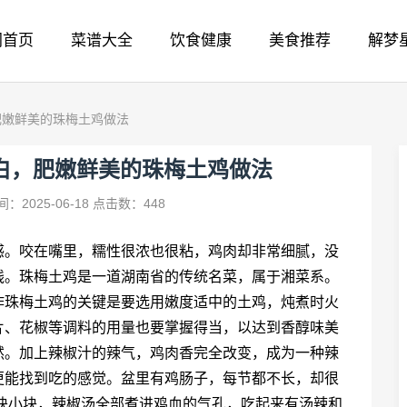
网首页
菜谱大全
饮食健康
美食推荐
解梦
肥嫩鲜美的珠梅土鸡做法
白，肥嫩鲜美的珠梅土鸡做法
：2025-06-18
点击数：448
感。咬在嘴里，糯性很浓也很粘，鸡肉却非常细腻，没
线。珠梅土鸡是一道湖南省的传统名菜，属于湘菜系。
作珠梅土鸡的关键是要选用嫩度适中的土鸡，炖煮时火
片、花椒等调料的用量也要掌握得当，以达到香醇味美
然。加上辣椒汁的辣气，鸡肉香完全改变，成为一种辣
更能找到吃的感觉。盆里有鸡肠子，每节都不长，却很
块小块，辣椒汤全部煮进鸡血的气孔，吃起来有汤辣和