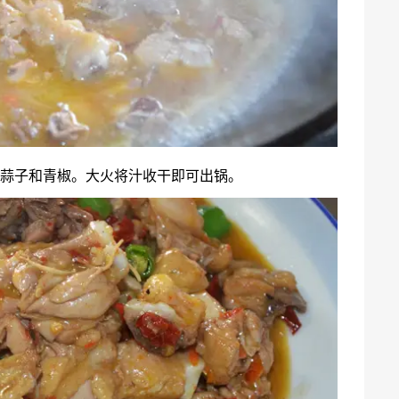
入蒜子和青椒。大火将汁收干即可出锅。