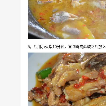
5，后用小火煨10分钟，直到鸡肉酥软之后放