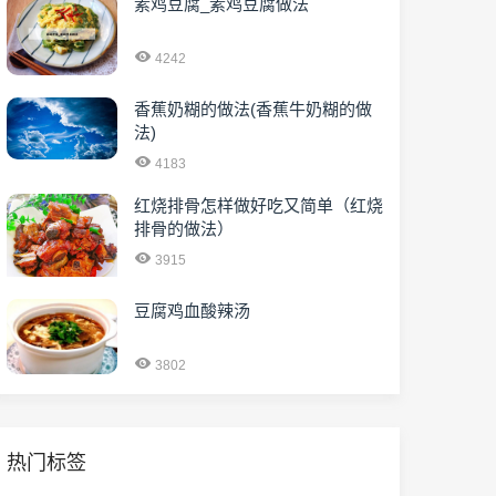
素鸡豆腐_素鸡豆腐做法
4242
香蕉奶糊的做法(香蕉牛奶糊的做
法)
4183
红烧排骨怎样做好吃又简单（红烧
排骨的做法）
3915
豆腐鸡血酸辣汤
3802
热门标签