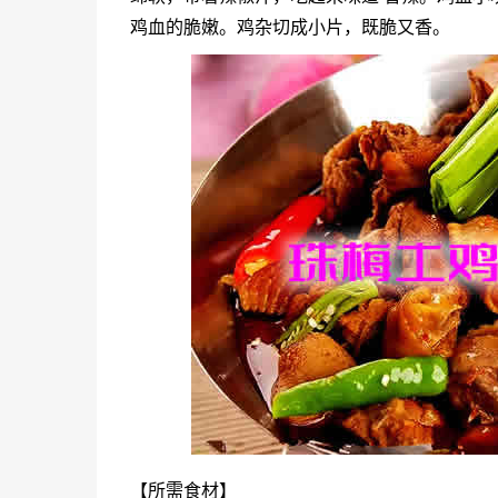
鸡血的脆嫩。鸡杂切成小片，既脆又香。
【所需食材】