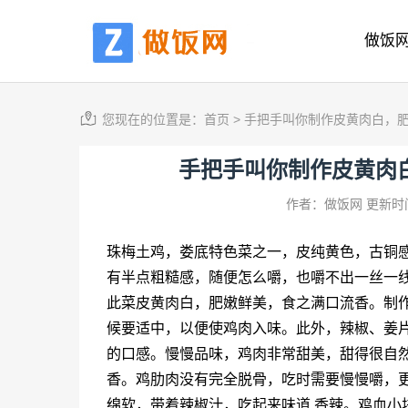
做饭
您现在的位置是：
首页
>
手把手叫你制作皮黄肉白，
手把手叫你制作皮黄肉
作者：做饭网
更新时间
珠梅土鸡，娄底特色菜之一，皮纯黄色，古铜
有半点粗糙感，随便怎么嚼，也嚼不出一丝一
此菜皮黄肉白，肥嫩鲜美，食之满口流香。制
候要适中，以便使鸡肉入味。此外，辣椒、姜
的口感。慢慢品味，鸡肉非常甜美，甜得很自
香。鸡肋肉没有完全脱骨，吃时需要慢慢嚼，
绵软，带着辣椒汁，吃起来味道 香辣。鸡血小