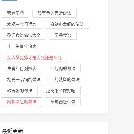
营养早餐
酸菜鱼的家常做法
水瓶座今日运势
麻辣小龙虾的做法
孕妇食谱做法大全
早餐食谱
十二生肖年份表
女人梦见掉牙是吉兆还是凶兆
生肖年份对照表
红烧肉的做法
胡氏一品锅的做法
烤鱿鱼的做法
砂锅粥的做法
兔肉怎么做好吃
肉松面包的做法
草莓酱怎么做
最近更新