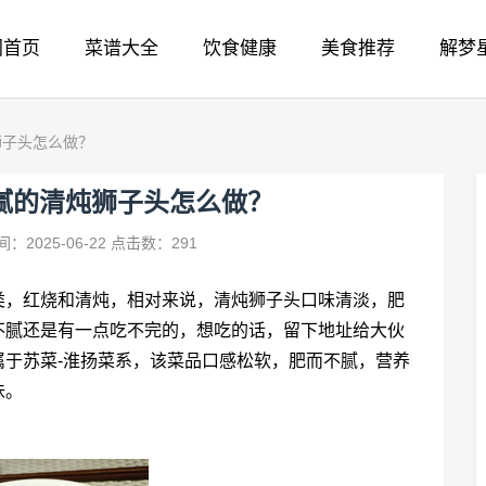
网首页
菜谱大全
饮食健康
美食推荐
解梦
狮子头怎么做？
腻的清炖狮子头怎么做？
：2025-06-22
点击数：291
类，红烧和清炖，相对来说，清炖
狮子头
口味清淡，肥
不腻还是有一点吃不完的，想吃的话，留下地址给大伙
于苏菜-淮扬菜系，该菜品口感松软，肥而不腻，营养
味。