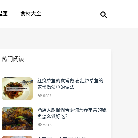
星座
食材大全
热门阅读
红烧草鱼的家常做法 红烧草鱼的
家常做法鱼的做法
9953
酒店大厨偷偷告诉你营养丰富的鲶
鱼怎么做好吃？
5318