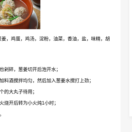
葱姜，鸡蛋，鸡汤，淀粉，油菜，香油，盐，味精，胡
卜也剁碎，葱姜切开后泡开水；
再加料酒搅拌均匀，然后加入葱姜水搅打上劲；
个的大丸子待用；
火烧开后转为小火炖1小时；
。