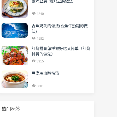
素鸡豆腐_素鸡豆腐做法
4240
香蕉奶糊的做法(香蕉牛奶糊的做
法)
4182
红烧排骨怎样做好吃又简单（红烧
排骨的做法）
3915
豆腐鸡血酸辣汤
3801
热门标签