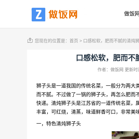
做饭
您现在的位置是：
首页
>
口感松软，肥而不腻的清炖
口感松软，肥而不
作者：做饭网
更新时间
狮子头
是一道我国的传统名菜，一般分为两大
而不腻。不过做了一锅的
狮子头
，再怎么肥而
快递。清炖狮子头是江苏省的一道传统名菜，属
丰富，可红烧，清蒸，味道鲜香可口，非常美
一，特色清炖狮子头