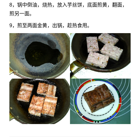
8，锅中倒油，烧热，放入芋丝饼，底面煎黄，翻面，
煎另一面。
9，
煎至
两面金黄，出锅，趁热食用。