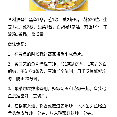
食材准备：黑鱼1条，葱1段、盐2茶匙，花椒20粒、生
姜1块、葱2根，酸菜1包，白胡椒1茶匙，鸡蛋1个，干
淀粉3茶匙，盐适量。
做法步骤：
1、在买鱼的时候就让商家将鱼削成鱼片。
2、买回来的鱼片清洗干净，加1茶匙的盐，1茶匙的白
胡椒，干淀粉3茶匙，蛋清半个腌制，用手反复抓拌均
匀，防止20分钟。
3、酸菜切丝焯水备用。辣椒切圈和花椒一起。鱼头骨
鱼皮准备好，姜切片。
4、在锅放入油，将香葱放进去爆炒，下入鱼头鱼尾鱼
骨头鱼皮等炒一分钟，放入酸菜继续炒一分钟。