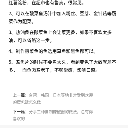
红薯淀粉，在超市也有售卖，很常见。
2、可以在酸菜鱼汤汁中加入粉丝、豆芽、金针菇等蔬
菜作为配菜。
3、热油倒在酸菜鱼上会让菜更香，如果不喜欢太多
油，可以省略这一步。
4、制作酸菜鱼的鱼选用草鱼和黑鱼都可以。
5、煮鱼片的时候不要煮太久，看到变色了大致就差不
多，一面鱼肉煮老了，不够滑嫩，影响口感。
上一篇：
台湾，韩国，日本等地非常受到欢迎
的蛋包饭怎么做
下一篇：
分享三种自制辣椒酱的做法，总有你
喜欢的