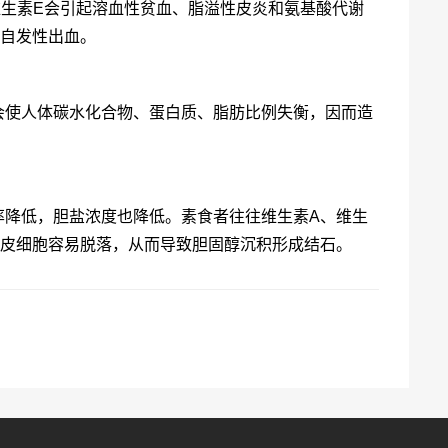
维生素E会引起溶血性贫血、脂溢性皮炎和氨基酸代谢
种自发性出血。
会使人体碳水化合物、蛋白质、脂肪比例失衡，因而造
率降低，胆盐浓度也降低。素食者往往维生素A、维生
上皮细胞容易脱落，从而导致胆固醇沉积形成结石。