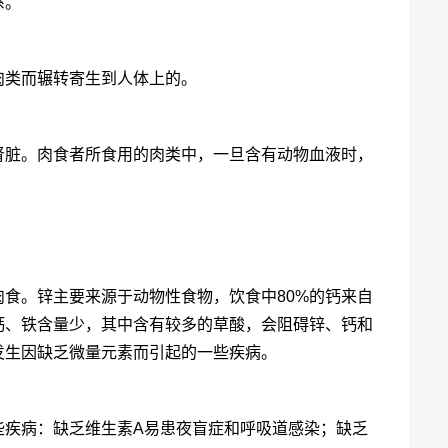
系。
肉类而辗转寄生到人体上的。
肾脏。肉食者所食用的肉类中，一旦含有动物血液时，
食。锌主要来源于动物性食物，饮食中80%的钙来自
钙、铁含量少，其中含有较多的草酸，会阻碍锌、钙和
发生因缺乏微量元素而引起的一些疾病。
些疾病：缺乏维生素A易患夜盲症和呼吸道感染；缺乏