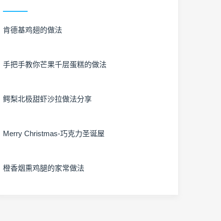
肯德基鸡翅的做法
手把手教你芒果千层蛋糕的做法
鳄梨北极甜虾沙拉做法分享
Merry Christmas-巧克力圣诞屋
橙香烟熏鸡腿的家常做法