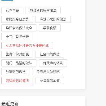
营养早餐
酸菜鱼的家常做法
水瓶座今日运势
麻辣小龙虾的做法
孕妇食谱做法大全
早餐食谱
十二生肖年份表
女人梦见掉牙是吉兆还是凶兆
生肖年份对照表
红烧肉的做法
胡氏一品锅的做法
烤鱿鱼的做法
砂锅粥的做法
兔肉怎么做好吃
肉松面包的做法
草莓酱怎么做
最近更新