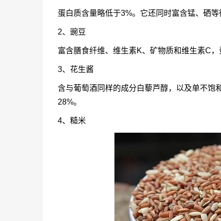
蛋白质含量略低于3%。它还同时富含锰、硒等
2、豌豆
富含膳食纤维、维生素K、矿物质和维生素C，
3、花生酱
含与葡萄酒同样的成分白藜芦醇，以及单不饱
28%。
4、糙米