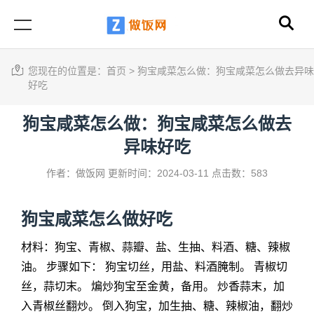
您现在的位置是：
首页
>
狗宝咸菜怎么做：狗宝咸菜怎么做去异味
好吃
狗宝咸菜怎么做：狗宝咸菜怎么做去
异味好吃
作者：做饭网
更新时间：2024-03-11
点击数：583
狗宝咸菜怎么做
好吃
材料：狗宝、青椒、蒜瓣、盐、生抽、料酒、糖、辣椒
油。 步骤如下： 狗宝切丝，用盐、料酒腌制。 青椒切
丝，蒜切末。 煸炒狗宝至金黄，备用。 炒香蒜末，加
入青椒丝翻炒。 倒入狗宝，加生抽、糖、辣椒油，翻炒