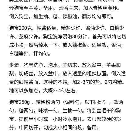
炒狗宝至金黄，备用。 炒香蒜末，加入青椒丝翻炒。
倒入狗宝，加生抽、糖、辣椒油，翻炒均匀即可。
狗宝200克、辣酱适量、精盐少许、酱油少许、白糖少
许、芝麻少许。狗宝洗净浸泡30分钟。首先可以将它切
成小块，然后焯水一下。放入辣椒酱。适量盐，酱油，
白糖等拌。拌均匀。
步骤：狗宝洗净，泡水。蒜切末，放入盆中。苹果和
梨，切成丝，放入盆中。放入适量的粗辣椒面。倒入适
量的细辣酱面，这种的不辣。加2~3勺的盐。2勺鸡精。
糖可以多加点，大概3~4勺左右。
狗宝250g ，辣椒粉两勺（调料勺，以下同理），盐两
勺，糖两勺，味精一勺，生抽一勺。将划丝晒干的狗
宝，提前半小时或一小时冷水泡开。去根部较硬的部
分，中间切开，切成大小相同的段，备用。