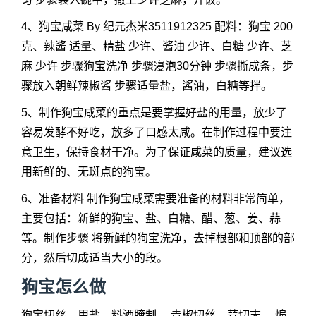
4、狗宝咸菜 By 纪元杰米3511912325 配料：狗宝 200
克、辣酱 适量、精盐 少许、酱油 少许、白糖 少许、芝
麻 少许 步骤狗宝洗净 步骤寖泡30分钟 步骤撕成条，步
骤放入朝鲜辣椒酱 步骤适量盐，酱油，白糖等拌。
5、制作狗宝咸菜的重点是要掌握好盐的用量，放少了
容易发酵不好吃，放多了口感太咸。在制作过程中要注
意卫生，保持食材干净。为了保证咸菜的质量，建议选
用新鲜的、无斑点的狗宝。
6、准备材料 制作狗宝咸菜需要准备的材料非常简单，
主要包括：新鲜的狗宝、盐、白糖、醋、葱、姜、蒜
等。制作步骤 将新鲜的狗宝洗净，去掉根部和顶部的部
分，然后切成适当大小的段。
狗宝怎么做
狗宝切丝，用盐、料酒腌制。 青椒切丝，蒜切末。 煸