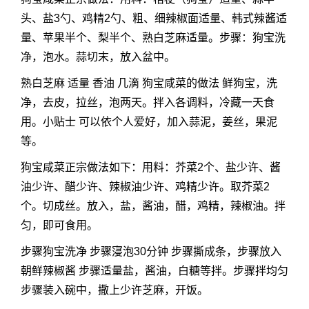
头、盐3勺、鸡精2勺、粗、细辣椒面适量、韩式辣酱适
量、苹果半个、梨半个、熟白芝麻适量。步骤：狗宝洗
净，泡水。蒜切末，放入盆中。
熟白芝麻 适量 香油 几滴 狗宝咸菜的做法 鲜狗宝，洗
净，去皮，拉丝，泡两天。拌入各调料，冷藏一天食
用。小贴士 可以依个人爱好，加入蒜泥，姜丝，果泥
等。
狗宝咸菜正宗做法如下：用料：芥菜2个、盐少许、酱
油少许、醋少许、辣椒油少许、鸡精少许。取芥菜2
个。切成丝。放入，盐，酱油，醋，鸡精，辣椒油。拌
匀，即可食用。
步骤狗宝洗净 步骤寖泡30分钟 步骤撕成条，步骤放入
朝鲜辣椒酱 步骤适量盐，酱油，白糖等拌。步骤拌均匀
步骤装入碗中，撒上少许芝麻，开饭。