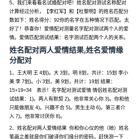
5、我们来看看名试婚配对吧！姓名配对测试名称配对
计算经过分析，【李红军】和【杜黎明】的
姓名匹配
分
数如下：姓名得分：92你的名字在五种情况下匹配。太
好了！恭喜你！爱情配对测量名字配对测试两个人的爱
情。爱情匹配测试结果：名字测试匹配两个人的关系。
姓名配对两人爱情结果,姓名爱情缘
分配对
1、王大明 王 4划)。大 3划，明 8划，共计：15划 李小
美 李 7划)。小 3划，美 9划，共计：19划 结果：
15+19=34 表示！名字配对测试爱情 情侣姓名配对测
试结果：1)。两人有默契 2)。他非常关心你 3)。你和他
只能做朋友 4)。兴趣不合 5)。男生主动 6)。第三者介
入 7)。他非常讨厌你 8)。
2、姓名配对两人爱情结果 你和你心仪的他（她）姓名
笔画之差就是你们破译你们缘分的密码，赶快测一下