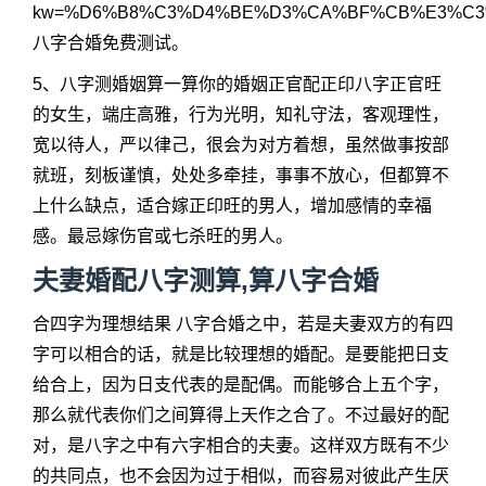
kw=%D6%B8%C3%D4%BE%D3%CA%BF%CB%E3%C
八字合婚免费测试。
5、八字测婚姻算一算你的婚姻正官配正印八字正官旺
的女生，端庄高雅，行为光明，知礼守法，客观理性，
宽以待人，严以律己，很会为对方着想，虽然做事按部
就班，刻板谨慎，处处多牵挂，事事不放心，但都算不
上什么缺点，适合嫁正印旺的男人，增加感情的幸福
感。最忌嫁伤官或七杀旺的男人。
夫妻婚配八字测算,算八字合婚
合四字为理想结果 八字合婚之中，若是夫妻双方的有四
字可以相合的话，就是比较理想的婚配。是要能把日支
给合上，因为日支代表的是配偶。而能够合上五个字，
那么就代表你们之间算得上天作之合了。不过最好的配
对，是八字之中有六字相合的夫妻。这样双方既有不少
的共同点，也不会因为过于相似，而容易对彼此产生厌