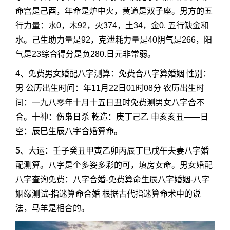
命宫是己酉，年命是炉中火，黄道是双子座。男方的五
行力量：水0，木92，火374，土34，金0. 五行缺金和
水。己生助力量是92，克泄耗力量是40阴气是266，阳
气是23综合得分是负280.日元非常弱。
4、免费男女婚配八字测算：免费合八字算婚姻 性别：
男 公历出生时间：年11月22日01时08分 农历出生时
间：一九八零年十月十五日丑时免费测男女八字合不
合。十神：伤枭日杀 乾造：庚丁己乙 申亥亥丑——日
空：辰巳生辰八字合婚算命。
5、大运：壬子癸丑甲寅乙卯丙辰丁巳戊午夫妻八字婚
配测算。八字是个多姿多彩的可，填房女命。男女婚配
八字查询免费：八字合婚-免费算命生辰八字婚姻-八字
姻缘测试-指迷算命合婚 根据古代指迷算命术中的说
法，马羊是相合的。