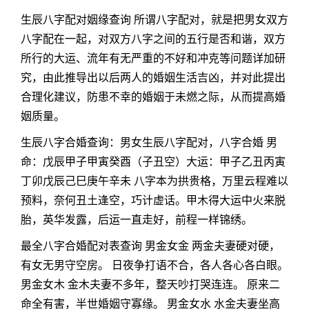
生辰八字配对姻缘查询 所谓八字配对，就是把男女双方
八字配在一起，对双方八字之间的五行是否和谐，双方
所行的大运、流年有无严重的不好和冲克等问题详加研
究，由此推导出以后两人的婚姻生活吉凶，并对此提出
合理化建议，防患不幸的婚姻于未燃之际，从而提高婚
姻质量。
生辰八字合婚查询：男女生辰八字配对，八字合婚 男
命：戊辰甲子甲寅癸酉（子丑空）大运：甲子乙丑丙寅
丁卯戊辰己巳庚午辛未 八字本为拱贵格，万里云程难以
预料，奈何丑土逢空，巧计虚话。甲木得大运中火来脱
胎，英华发露，后运一直走好，前程一样锦绣。
最全八字合婚配对表查询 男金女金 两金夫妻硬对硬，
有女无男守空房。 日夜争打语不合，各人各心各白眼。
男金女木 金木夫妻不多年，整天吵打哭连连。 原来二
命全有害，半世婚姻守寡缘。 男金女水 水金夫妻坐高