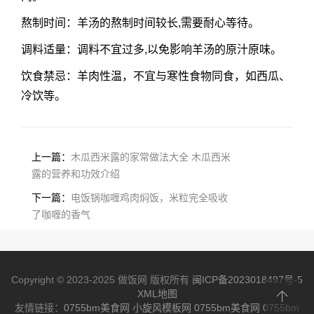
熬制时间：羊汤的熬制时间较长,需要耐心等待。
调料适量：调料不宜过多,以免影响羊汤的原汁原味。
饮食禁忌：羊肉性温，不宜与寒性食物同食，如西瓜、
冷饮等。
上一篇：
木瓜西米露的家常做法大全 木瓜西米
露的营养和功效介绍
下一篇：
电饭锅咖喱鸡肉焖饭，米粒完全吸收
了咖喱的香气
Copyright © 2023-2025 做饭网 版权所有
闽ICP备2023018497号-5
XML地图
友情链接：
0755bm美食网
小旋风模板网
0755bm美食网
0755bm