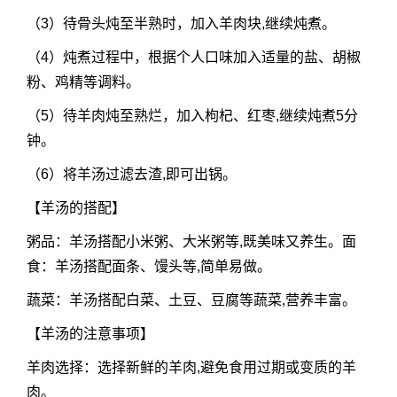
（3）待骨头炖至半熟时，加入羊肉块,继续炖煮。
（4）炖煮过程中，根据个人口味加入适量的盐、胡椒
粉、鸡精等调料。
（5）待羊肉炖至熟烂，加入枸杞、红枣,继续炖煮5分
钟。
（6）将羊汤过滤去渣,即可出锅。
【羊汤的搭配】
粥品：羊汤搭配小米粥、大米粥等,既美味又养生。面
食：羊汤搭配面条、馒头等,简单易做。
蔬菜：羊汤搭配白菜、土豆、豆腐等蔬菜,营养丰富。
【羊汤的注意事项】
羊肉选择：选择新鲜的羊肉,避免食用过期或变质的羊
肉。