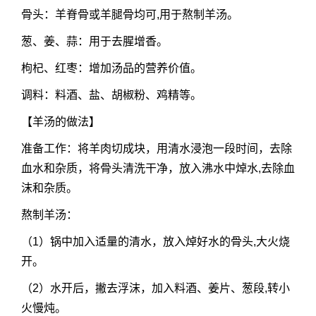
骨头：羊脊骨或羊腿骨均可,用于熬制羊汤。
葱、姜、蒜：用于去腥增香。
枸杞、红枣：增加汤品的营养价值。
调料：料酒、盐、胡椒粉、鸡精等。
【羊汤的做法】
准备工作：将羊肉切成块，用清水浸泡一段时间，去除
血水和杂质，将骨头清洗干净，放入沸水中焯水,去除血
沫和杂质。
熬制羊汤：
（1）锅中加入适量的清水，放入焯好水的骨头,大火烧
开。
（2）水开后，撇去浮沫，加入料酒、姜片、葱段,转小
火慢炖。