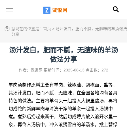
您现在的位置是：
首页
>
汤汁发白，肥而不腻，无膻味的羊汤做法
分享
汤汁发白，肥而不腻，无膻味的羊汤
做法分享
作者：做饭网
更新时间：2025-08-13
点击数：272
羊肉汤制作原料主要有羊肉、辣椒油、胡椒面、盐等，
其汤汁发白，肥而不腻，无膻味，在全国各地均有各具
特色的做法。主要将羊骨头一起投入大锅里熬汤，再将
切成砣的新鲜羊肉与清洗干净的羊杂一起投入汤锅中
煮。煮熟后捞起来沥干，然后切成薄片放入滚开水里一
汆，再倒入汤碗中，冲入滚烫雪白的羊汤水，撒上碧绿