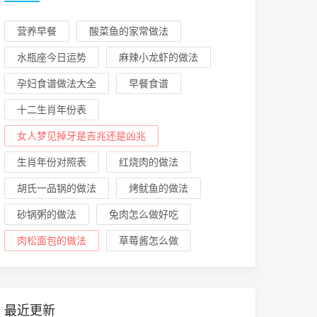
营养早餐
酸菜鱼的家常做法
水瓶座今日运势
麻辣小龙虾的做法
孕妇食谱做法大全
早餐食谱
十二生肖年份表
女人梦见掉牙是吉兆还是凶兆
生肖年份对照表
红烧肉的做法
胡氏一品锅的做法
烤鱿鱼的做法
砂锅粥的做法
兔肉怎么做好吃
肉松面包的做法
草莓酱怎么做
最近更新