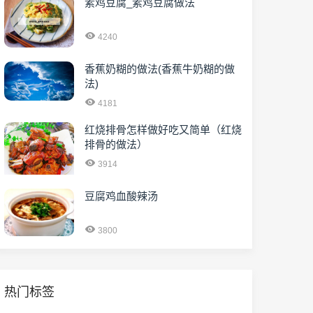
素鸡豆腐_素鸡豆腐做法
4240
香蕉奶糊的做法(香蕉牛奶糊的做
法)
4181
红烧排骨怎样做好吃又简单（红烧
排骨的做法）
3914
豆腐鸡血酸辣汤
3800
热门标签