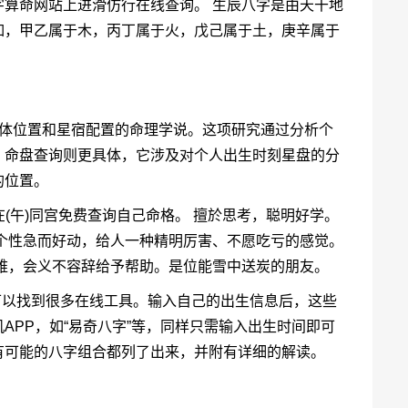
算命网站上进滑仿行在线查询。 生辰八字是由天干地
如，甲乙属于木，丙丁属于火，戊己属于土，庚辛属于
天体位置和星宿配置的命理学说。这项研究通过分析个
。命盘查询则更具体，它涉及对个人出生时刻星盘的分
的位置。
在(午)同宫免费查询自己命格。 擅於思考，聪明好学。
个性急而好动，给人一种精明厉害、不愿吃亏的感觉。
难，会义不容辞给予帮助。是位能雪中送炭的朋友。
，可以找到很多在线工具。输入自己的出生信息后，这些
APP，如“易奇八字”等，同样只需输入出生时间即可
有可能的八字组合都列了出来，并附有详细的解读。