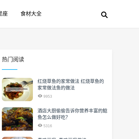
星座
食材大全
热门阅读
红烧草鱼的家常做法 红烧草鱼的
家常做法鱼的做法
9953
酒店大厨偷偷告诉你营养丰富的鲶
鱼怎么做好吃？
5316