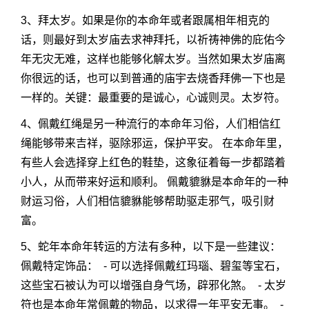
3、拜太岁。如果是你的本命年或者跟属相年相克的
话，则最好到太岁庙去求神拜托，以祈祷神佛的庇佑今
年无灾无难，这样也能够化解太岁。当然如果太岁庙离
你很远的话，也可以到普通的庙宇去烧香拜佛一下也是
一样的。关键：最重要的是诚心，心诚则灵。太岁符。
4、佩戴红绳是另一种流行的本命年习俗，人们相信红
绳能够带来吉祥，驱除邪运，保护平安。 在本命年里，
有些人会选择穿上红色的鞋垫，这象征着每一步都踏着
小人，从而带来好运和顺利。 佩戴貔貅是本命年的一种
财运习俗，人们相信貔貅能够帮助驱走邪气，吸引财
富。
5、蛇年本命年转运的方法有多种，以下是一些建议：
佩戴特定饰品： - 可以选择佩戴红玛瑙、碧玺等宝石，
这些宝石被认为可以增强自身气场，辟邪化煞。 - 太岁
符也是本命年常佩戴的物品，以求得一年平安无事。 -