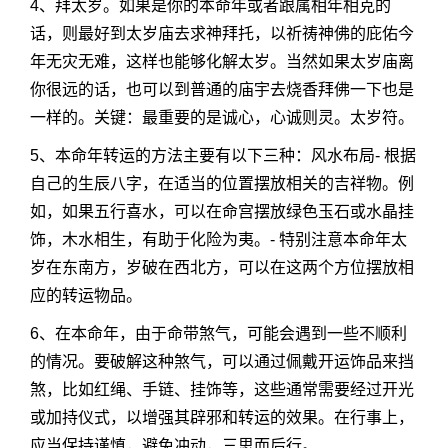
4、拜太岁。如果是你的本命年或者跟属相年相克的
话，则最好到太岁庙去求神拜托，以祈祷神佛的庇佑今
年无灾无难，这样也能够化解太岁。当然如果太岁庙离
你很远的话，也可以到普通的庙宇去烧香拜佛一下也是
一样的。关键：最重要的是诚心，心诚则灵。太岁符。
5、本命年转运的方法主要有以下三种：风水布局- 根据
自己的生辰八字，在适当的位置摆放相关的吉祥物。例
如，如果五行喜水，可以在命宫摆放绿色玉石或水晶挂
饰，木水相生，有助于化险为夷。- 特别注意本命年太
岁在东南方，岁破在西北方，可以在这两个方位摆放相
应的转运物品。
6、在本命年，由于命带煞气，可能会遇到一些不顺利
的情况。要破解这种煞气，可以通过佩戴开运饰品来挡
煞，比如红绳、手链、挂饰等，这些通常需要经过开光
或加持仪式，以增强其辟邪和转运的效果。在行事上，
应当保持谨慎，避免冲动，三思而后行。