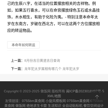
己的生辰八字，在适当的位置摆放相关的吉祥物。例
如，如果五行喜水，可以在命宫摆放绿色玉石或水晶挂
饰，木水相生，有助于化险为夷。- 特别注意本命年太
岁在东南方，岁破在西北方，可以在这两个方位摆放相
应的转运物品。
本命年如何转运
上一篇：
8月份吉日黄道吉日查询
下一篇：
龙年犯太岁属相有哪几个 龙年犯太岁
Copyright © 2023-2025 做饭网 版权所有
闽ICP备2023018497号-5
XML地图
友情链接：
0755bm美食网
小旋风模板网
0755bm美食网
0755bm
美食网
做饭网
绝地求生卡盟
生活知识
全自动贴标机
餐饮空间设计