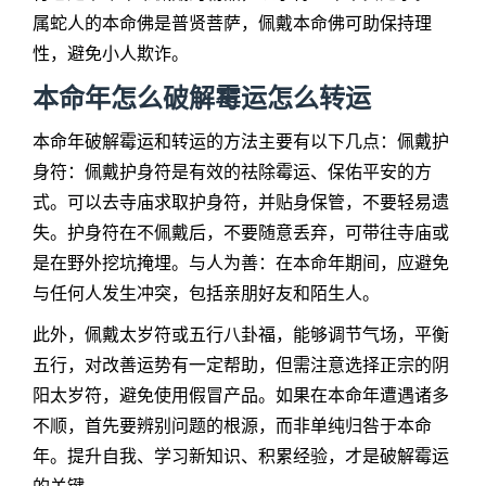
属蛇人的本命佛是普贤菩萨，佩戴本命佛可助保持理
性，避免小人欺诈。
本命年怎么破解霉运怎么转运
本命年破解霉运和转运的方法主要有以下几点：佩戴护
身符：佩戴护身符是有效的祛除霉运、保佑平安的方
式。可以去寺庙求取护身符，并贴身保管，不要轻易遗
失。护身符在不佩戴后，不要随意丢弃，可带往寺庙或
是在野外挖坑掩埋。与人为善：在本命年期间，应避免
与任何人发生冲突，包括亲朋好友和陌生人。
此外，佩戴太岁符或五行八卦福，能够调节气场，平衡
五行，对改善运势有一定帮助，但需注意选择正宗的阴
阳太岁符，避免使用假冒产品。如果在本命年遭遇诸多
不顺，首先要辨别问题的根源，而非单纯归咎于本命
年。提升自我、学习新知识、积累经验，才是破解霉运