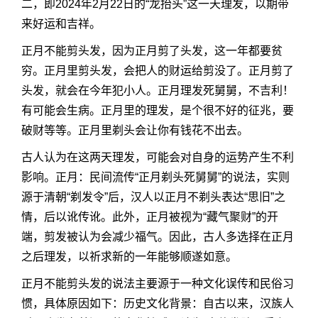
二，即2024年2月22日的“龙抬头”这一天理发，以期带
来好运和吉祥。
正月不能剪头发，因为正月剪了头发，这一年都要贫
穷。正月里剪头发，会把人的财运给剪没了。正月剪了
头发，就会在今年犯小人。正月理发死舅舅，不吉利！
有可能会生病。正月里的理发，是个很不好的征兆，要
破财等等。正月里剃头会让你有钱花不出去。
古人认为在这两天理发，可能会对自身的运势产生不利
影响。正月：民间流传“正月剃头死舅舅”的说法，实则
源于清朝“剃发令”后，汉人以正月不剃头表达“思旧”之
情，后以讹传讹。此外，正月被视为“藏气聚财”的开
端，剪发被认为会减少福气。因此，古人多选择在正月
之后理发，以祈求新的一年能够顺遂如意。
正月不能剪头发的说法主要源于一种文化误传和民俗习
惯，具体原因如下：历史文化背景：自古以来，汉族人