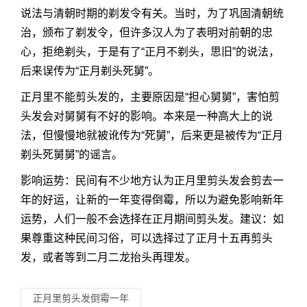
说法与清朝时期的剃发令有关。当时，为了巩固清朝统
治，颁布了剃发令，但许多汉人为了表明对前朝的忠
心，拒绝剃头，于是有了“正月不剃头，思旧”的说法，
后来误传为“正月剃头死舅”。
正月里不能剪头发的，主要原因是“担心舅舅”，害怕剪
头发会对舅舅有不好的影响。本来是一种高大上的说
法，但慢慢地就被讹传为“死舅”，后来更是被传为“正月
剃头死舅舅”的谣言。
影响运势：民间有不少地方认为正月里剪头发会剪去一
年的好运，让新的一年变得倒霉，所以为避免影响新年
运势，人们一般不会选择在正月期间剪头发。建议：如
果尊重这种民间习俗，可以选择过了正月十五再剪头
发，或者等到二月二龙抬头再理发。
正月里剪头发倒霉一年