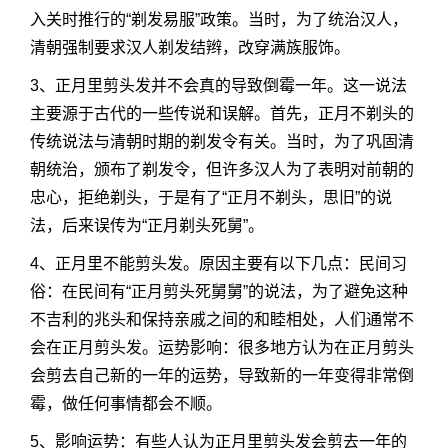
入关时推行的“剃发易服”政策。当时，为了统治汉人，
清朝强制要求汉人剃发结辫，改穿满族服饰。
3、正月里剪头发并不会真的导致倒霉一年。这一说法
主要源于古代的一些传说和误解。首先，正月不剃头的
传统说法与清朝时期的剃发令有关。当时，为了巩固清
朝统治，颁布了剃发令，但许多汉人为了表明对前朝的
忠心，拒绝剃头，于是有了“正月不剃头，思旧”的说
法，后来误传为“正月剃头死舅”。
4、正月里不能剪头发。原因主要有以下几点：民间习
俗：在民间有“正月剪头死舅舅”的说法，为了避免这种
不吉利的兆头和保持亲戚之间的和睦相处，人们通常不
会在正月剪头发。运势影响：很多地方认为在正月剪头
会剪去自己新的一年的运势，导致新的一年变得非常倒
霉，做任何事情都会不顺。
5、影响运势：有些人认为正月里剪头发会剪去一年的