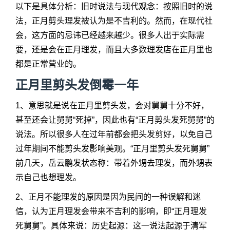
以下是具体分析：旧时说法与现代观念：按照旧时的说
法，正月剪头理发被认为是不吉利的。然而，在现代社
会，这方面的忌讳已经越来越少。很多人出于实际需
要，还是会在正月理发，而且大多数理发店在正月里也
都是正常营业的。
正月里剪头发倒霉一年
1、意思就是说在正月里剪头发，会对舅舅十分不好，
甚至还会让舅舅“死掉”，因此也有“正月剪头发死舅舅”的
说法。所以很多人在过年前都会把头发剪好，以免自己
过年期间不能剪头发影响美观。“正月里剪头发死舅舅”
前几天，岳云鹏发状态称：带着外甥去理发，而外甥表
示自己也想理发。
2、正月不能理发的原因是因为民间的一种误解和迷
信，认为正月理发会带来不吉利的影响，即“正月理发
死舅舅”。具体来说：历史起源：这一说法起源于清军