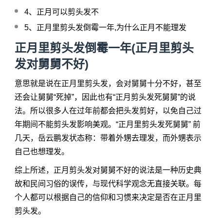
4、
正月可以剪头发不
5、
正月里剪头发倒霉一年,为什么正月不能理发
正月里剪头发倒霉一年
(正月里剪头
发对舅舅不好)
意思就是说在正月里剪头发，会对舅舅十分不好，甚至
还会让舅舅“死掉”，因此也有“正月剪头发死舅舅”的说
法。所以很多人在过年前都会把头发剪好，以免自己过
年期间不能剪头发影响美观。“正月里剪头发死舅舅” 前
几天，岳云鹏发状态称：带着外甥去理发，而外甥表示
自己也想理发。
综上所述，正月剪头发对舅舅不好的说法是一种历史典
故和民间习俗的误传，与现代科学观念无直接关联。每
个人都可以根据自己的信仰和习惯来决定是否在正月里
剪头发。