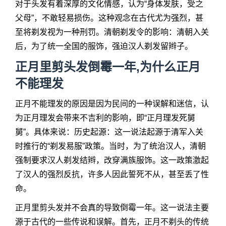
对于头发有着深厚的文化情感，认为“身体发肤，受之
父母”，不敢轻易损伤。这种观念在古代尤为强烈，甚
至将剃发视为一种刑罚。清朝剃发令的影响：清朝入关
后，为了统一全国的服饰，强迫汉人剃发留辫子。
正月里剪头发倒霉一年,为什么正月
不能理发
正月不能理发的原因是因为民间的一种误解和迷信，认
为正月理发会带来不吉利的影响，即“正月理发死舅
舅”。具体来说：历史起源：这一说法起源于清军入关
时推行的“剃发易服”政策。当时，为了统治汉人，清朝
强制要求汉人剃发结辫，改穿满族服饰。这一政策激起
了汉人的强烈反抗，许多人因此誓死不从，甚至丢了性
命。
正月里剪头发并不会真的导致倒霉一年。这一说法主要
源于古代的一些传说和误解。首先，正月不剃头的传统