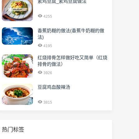
素鸡豆腐_素鸡豆腐做法
4255
香蕉奶糊的做法(香蕉牛奶糊的做
法)
4195
红烧排骨怎样做好吃又简单（红烧
排骨的做法）
3926
豆腐鸡血酸辣汤
3815
热门标签