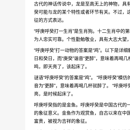
古代的神话传说中，龙是至高无上的神物，具
癸可能与龙的某个特性或者环节有关。不过，
征的方式表达。
“
呼庚呼癸打一生肖
”是生肖狗。十二生肖中的
为人忠实可靠。个性勤勉敬业，具有大志大望
“呼庚呼癸”打一动物的答案是“鸡”。以下是详
日和癸日，而“庚癸”谐音“更醉”，意味着再喝
鸣，即天亮了，该起床了。
谜语“呼庚呼癸”的答案是“鸡”。 “呼庚呼癸”
音为“更醉”，意味着再喝几杯就醉了。 “呼庚
亮，是时候起床了。
呼庚呼癸指的是金鱼。呼庚呼癸是中国古代的
的象征意义。金鱼作为观赏鱼，自古以来在中
富贵，被视为吉祥的象征。