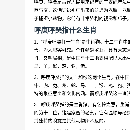
呼庚、呼癸是古代人民用来纪年的干支纪年法
酉与亥。这俩词语引申出来的意思为老鹰。老鹰
于捕捉小动物。它们有非常锋利的视觉和爪子
呼庚呼癸指什么生肖
1、“
呼庚呼癸打一生肖
”是生肖狗。十二生肖中
善，为人忠实可靠。个性勤勉敬业，具有大志
肖，又叫属相，是中国与十二地支相配以人出
马，羊，猴，鸡，狗，猪。
2、呼庚呼癸指的是羊和猴这两个生肖。在中
牛、虎、兔、龙、蛇、马、羊、猴、鸡、狗、
特的象征意义和文化内涵。而呼庚呼癸这一说
3、呼庚呼癸指的是生肖猪，有乞怜之意，生
的第十二位，猪是家畜的老幺，它有温顺与老
其独特的嗅觉是其他动物所不及的。