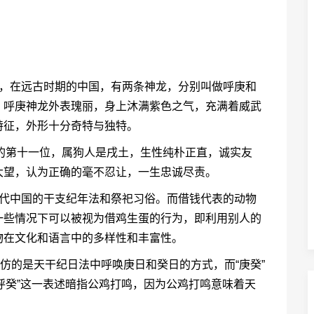
说，在远古时期的中国，有两条神龙，分别叫做呼庚和
。呼庚神龙外表瑰丽，身上沐满紫色之气，充满着威武
特征，外形十分奇特与独特。
的第十一位，属狗人是戌土，生性纯朴正直，诚实友
大望，认为正确的毫不忍让，一生忠诚尽责。
古代中国的干支纪年法和祭祀习俗。而借钱代表的动物
一些情况下可以被视为借鸡生蛋的行为，即利用别人的
物在文化和语言中的多样性和丰富性。
癸”模仿的是天干纪日法中呼唤庚日和癸日的方式，而“庚癸”
庚呼癸”这一表述暗指公鸡打鸣，因为公鸡打鸣意味着天