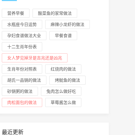
营养早餐
酸菜鱼的家常做法
水瓶座今日运势
麻辣小龙虾的做法
孕妇食谱做法大全
早餐食谱
十二生肖年份表
女人梦见掉牙是吉兆还是凶兆
生肖年份对照表
红烧肉的做法
胡氏一品锅的做法
烤鱿鱼的做法
砂锅粥的做法
兔肉怎么做好吃
肉松面包的做法
草莓酱怎么做
最近更新