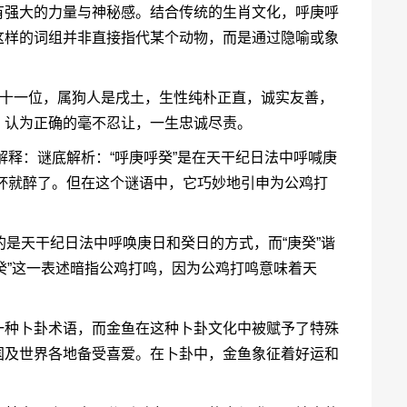
有强大的力量与神秘感。结合传统的生肖文化，呼庚呼
这样的词组并非直接指代某个动物，而是通过隐喻或象
第十一位，属狗人是戌土，生性纯朴正直，诚实友善，
，认为正确的毫不忍让，一生忠诚尽责。
细解释：谜底解析：“呼庚呼癸”是在天干纪日法中呼喊庚
几杯就醉了。但在这个谜语中，它巧妙地引申为公鸡打
模仿的是天干纪日法中呼唤庚日和癸日的方式，而“庚癸”谐
呼癸”这一表述暗指公鸡打鸣，因为公鸡打鸣意味着天
一种卜卦术语，而金鱼在这种卜卦文化中被赋予了特殊
国及世界各地备受喜爱。在卜卦中，金鱼象征着好运和