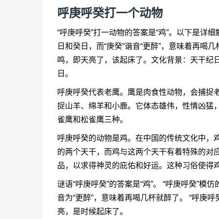
呼庚呼癸打一个动物
“呼庚呼癸”打一动物的答案是“鸡”。以下是详
日和癸日，而“庚癸”谐音“更醉”，意味着再喝
鸣，即天亮了，该起床了。文化背景：天干纪
日。
呼庚呼癸代表老鹰。鹰是肉食性动物，会捕捉
捉山羊、绵羊和小鹿。它体态雄伟，性情凶猛
雀鹰和松雀鹰三种。
呼庚呼癸的动物是鸡。在中国的传统文化中，
的两个天干，而鸡与这两个天干有着特殊的对
品，以求得神灵的庇佑和好运。这种习俗使得
谜语“呼庚呼癸”的答案是“鸡”。 “呼庚呼癸”
音为“更醉”，意味着再喝几杯就醉了。 “呼庚
亮，是时候起床了。