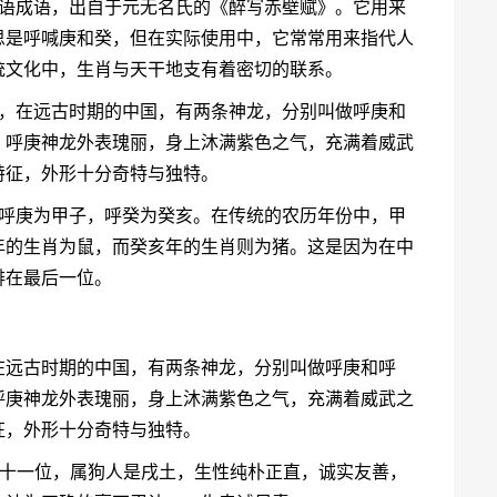
汉语成语，出自于元无名氏的《醉写赤壁赋》。它用来
思是呼喊庚和癸，但在实际使用中，它常常用来指代人
统文化中，生肖与天干地支有着密切的联系。
说，在远古时期的中国，有两条神龙，分别叫做呼庚和
。呼庚神龙外表瑰丽，身上沐满紫色之气，充满着威武
特征，外形十分奇特与独特。
，呼庚为甲子，呼癸为癸亥。在传统的农历年份中，甲
年的生肖为鼠，而癸亥年的生肖则为猪。这是因为在中
排在最后一位。
在远古时期的中国，有两条神龙，分别叫做呼庚和呼
呼庚神龙外表瑰丽，身上沐满紫色之气，充满着威武之
征，外形十分奇特与独特。
第十一位，属狗人是戌土，生性纯朴正直，诚实友善，