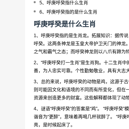
5、
呼庚呼癸指什么生肖
6、
呼庚呼癸指的是什么生肖
呼庚呼癸是什么生肖
1、呼庚呼癸指的是生肖龙。拓展知识：据传
呼癸。这两条神龙是玉皇大帝护卫天门的神龙
之气和霸气之态；而呼癸神龙则以八爪有蹄为
2、“
呼庚呼癸打一生肖
”是生肖狗。十二生肖中
善，为人忠实可靠。个性勤勉敬业，具有大志
3、总的来说，呼庚呼癸的动物是鸡，这源于
则可能因文化和语境的不同而有所变化，但在
资源来创造更多的财富。这些解释都体现了动
4、谜语“呼庚呼癸”的答案是“鸡”。 “呼庚呼
谐音为“更醉”，意味着再喝几杯就醉了。 “呼
亮，是时候起床了。