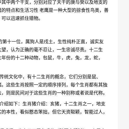
中其中两个干支，分别对应了天干的庚与癸以及地支的
的特点和生活习性 老鹰是一种大型的掠食性鸟类，善
，可以迅速抓住猎物。
的第十一位，属狗人是戌土，生性纯朴正直，诚实友
大望，认为正确的毫不忍让，一生忠诚尽责。十二生
生年份的十二种动物，包鼠，牛，虎，兔，龙，蛇，
国传统文化中，有十二生肖的概念，它们分别是鼠、
猪。这些生肖按照一定的顺序排列，每个生肖都有其独
法，则是民间对于这些生肖的一种别称或者说是代称。
肖介绍如下：生肖猪介绍：亥猪，十二生肖之一，地支
实的本性，看似憨态笨拙，但它天资聪颖，智能过人，