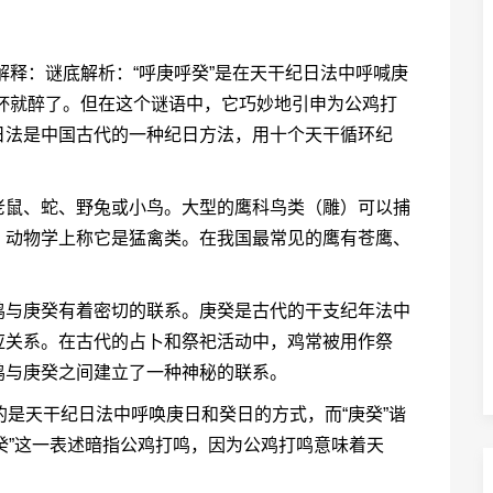
细解释：谜底解析：“呼庚呼癸”是在天干纪日法中呼喊庚
几杯就醉了。但在这个谜语中，它巧妙地引申为公鸡打
日法是中国古代的一种纪日方法，用十个天干循环纪
老鼠、蛇、野兔或小鸟。大型的鹰科鸟类（雕）可以捕
，动物学上称它是猛禽类。在我国最常见的鹰有苍鹰、
鸡与庚癸有着密切的联系。庚癸是古代的干支纪年法中
应关系。在古代的占卜和祭祀活动中，鸡常被用作祭
鸡与庚癸之间建立了一种神秘的联系。
模仿的是天干纪日法中呼唤庚日和癸日的方式，而“庚癸”谐
呼癸”这一表述暗指公鸡打鸣，因为公鸡打鸣意味着天