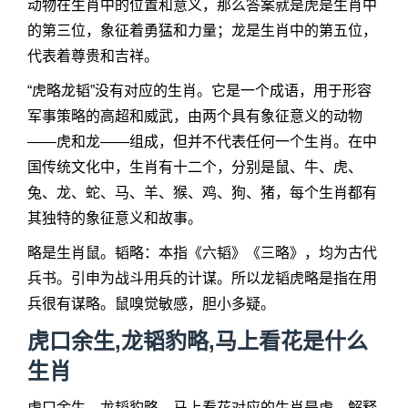
动物在生肖中的位置和意义，那么答案就是虎是生肖中
的第三位，象征着勇猛和力量；龙是生肖中的第五位，
代表着尊贵和吉祥。
“虎略龙韬”没有对应的生肖。它是一个成语，用于形容
军事策略的高超和威武，由两个具有象征意义的动物
——虎和龙——组成，但并不代表任何一个生肖。在中
国传统文化中，生肖有十二个，分别是鼠、牛、虎、
兔、龙、蛇、马、羊、猴、鸡、狗、猪，每个生肖都有
其独特的象征意义和故事。
略是生肖鼠。韬略：本指《六韬》《三略》，均为古代
兵书。引申为战斗用兵的计谋。所以龙韬虎略是指在用
兵很有谋略。鼠嗅觉敏感，胆小多疑。
虎口余生,龙韬豹略,马上看花是什么
生肖
虎口余生、龙韬豹略、马上看花对应的生肖是虎。解释