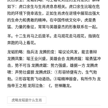
如下：虎口余生与生肖虎息息相关。虎口余生比喻在危
险的环境下侥幸逃生，正如生肖虎在逆境中展现出强大
的生命力和勇敢的精神。在中国传统文化中，虎是勇
猛、力量的象征，常常与英雄豪杰的形象联系在一起。
羊。十二生肖马之后是羊。走马观花走马观花，指骑在
奔跑的马上看花。
龙韬豹略：指兵法 龙腾豹变：喻议论风发，能言善辩
龙腾凤集：喻王业兴盛，英雄会合 龙腾虎蹴：喻勇猛冲
击，势不可当 龙腾虎踞：势力强盛，雄据一方 龙腾虎
啸：声势壮盛貌 龙腾虎跃：①形容矫健有力，生气勃
勃。②形容笔势飞动遒劲。③喻精神振奋，有所作为 龙
指帝王之相 龙阳泣鱼：《，世禅雕龙。
虎略龙韬是什么生肖