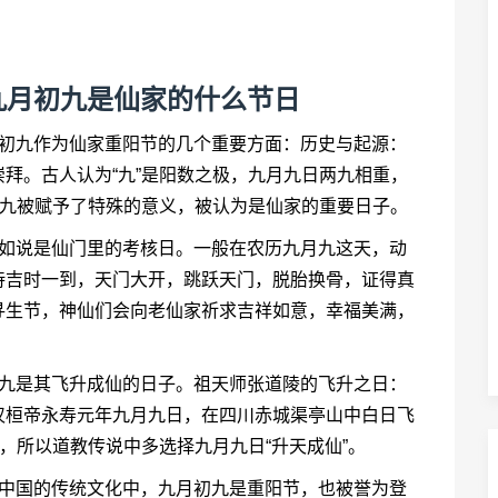
九月初九是仙家的什么节日
月初九作为仙家重阳节的几个重要方面：历史与起源：
拜。古人认为“九”是阳数之极，九月九日两九相重，
初九被赋予了特殊的意义，被认为是仙家的重要日子。
不如说是仙门里的考核日。一般在农历九月九这天，动
待吉时一到，天门大开，跳跃天门，脱胎换骨，证得真
寻生节，神仙们会向老仙家祈求吉祥如意，幸福美满，
初九是其飞升成仙的日子。祖天师张道陵的飞升之日：
汉桓帝永寿元年九月九日，在四川赤城渠亭山中白日飞
，所以道教传说中多选择九月九日“升天成仙”。
在中国的传统文化中，九月初九是重阳节，也被誉为登