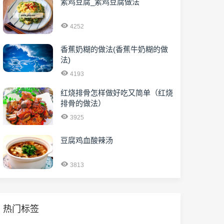
素鸡豆腐_素鸡豆腐做法
4252
香蕉奶糊的做法(香蕉牛奶糊的做
法)
4193
红烧排骨怎样做好吃又简单（红烧
排骨的做法）
3925
豆腐鸡血酸辣汤
3813
热门标签