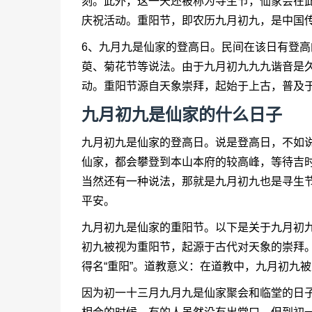
刻。此外，这一天还被称为寻生节，仙家会在
庆祝活动。重阳节，即农历九月初九，是中国
6、九月九是仙家的登高日。民间在该日有登
萸、菊花节等说法。由于九月初九九九谐音是
动。重阳节源自天象崇拜，起始于上古，普及
九月初九是仙家的什么日子
九月初九是仙家的登高日。说是登高日，不如
仙家，都会攀登到本山本府的较高峰，等待吉
当然还有一种说法，那就是九月初九也是寻生
平安。
九月初九是仙家的重阳节。以下是关于九月初
初九被视为重阳节，起源于古代对天象的崇拜。
得名“重阳”。道教意义：在道教中，九月初九
因为初一十三月九月九是仙家聚会和临堂的日