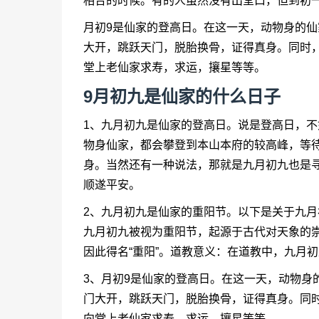
相合的时候。有的人虽然没有出堂口，但到初
月初9是仙家的登高日。在这一天，动物身的
大开，跳跃天门，脱胎换骨，证得真身。同时
堂上老仙家求寿，求运，攘星等等。
9月初九是仙家的什么日子
1、九月初九是仙家的登高日。说是登高日，
物身仙家，都会攀登到本山本府的较高峰，等
身。当然还有一种说法，那就是九月初九也是
顺遂平安。
2、九月初九是仙家的重阳节。以下是关于九
九月初九被视为重阳节，起源于古代对天象的崇
因此得名“重阳”。道教意义：在道教中，九月
3、月初9是仙家的登高日。在这一天，动物身
门大开，跳跃天门，脱胎换骨，证得真身。同
向堂上老仙家求寿，求运，攘星等等。