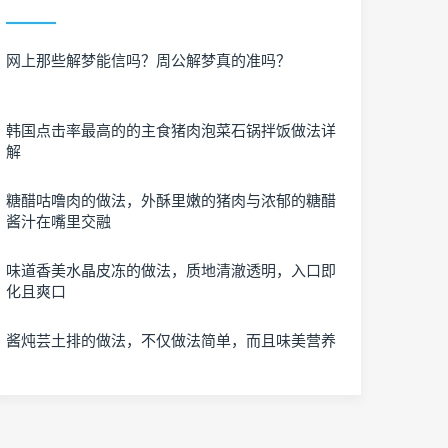
网上那些解梦能信吗？周公解梦真的准吗？
韩国点击率最高的的主食猪肉泡菜石锅拌饭做法详
解
糖醋咕噜肉的做法，外酥里嫩的猪肉与浓郁的糖醋
酱汁在嘴里交融
味道香美水晶皮冻的做法，质地清澈透明，入口即
化且爽口
酱炖芸土排的做法，不仅做法简单，而且味美营养