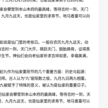
一十三月九月九的时候，也是仙家窜弟子窍的时候。
仙家会攀登到本山本府的最高峰，等待吉时一到，天门
，九月九这天，也是仙家里的求寿节，地马香童可以向
不如说是仙门里的考核日。一般在农历九月九这天，动
待吉时一到，天门大开，跳跃天门，脱胎换骨，证得真
寻生节，神仙们会向老仙家祈求吉祥如意，幸福美满，
月初九作为仙家重阳节的几个重要方面：历史与起源：
拜。古人认为“九”是阳数之极，九月九日两九相重，
初九被赋予了特殊的意义，被认为是仙家的重要日子。
的仙家会攀登到本山本府的最高峰，等待吉时一到，天
时，九月九这天，也是仙家里的求寿节，地马香童可以