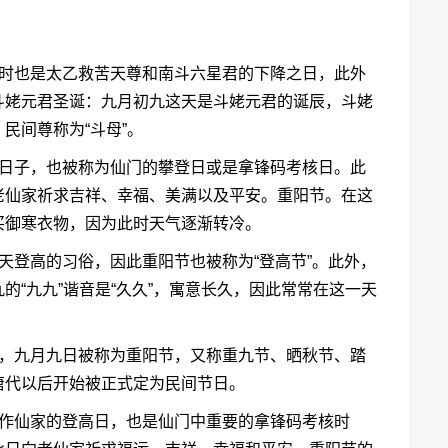
同时也是太乙救苦天尊和南斗六星君的下降之日，此外
斗姥元君圣诞：九月初九这天是斗姥元君的诞辰，斗姥
民间尊称为“斗母”。
要日子，也被称为仙门的攀登日或是拿锋码考核日。此
老仙家祈求吉祥、幸福、美满以及平安。重阳节。在这
买御寒衣物，因为此时天气逐渐转冷。
天登高的习俗，因此重阳节也被称为“登高节”。此外，
的“九九”谐音是“久久”，寓意长久，因此常常在这一天
中，九月九日被称为重阳节，又称重九节、晒秋节、踏
唐代以后开始被正式定为民间节日。
视作仙家的登高日，也是仙门中重要的拿锋码考核时