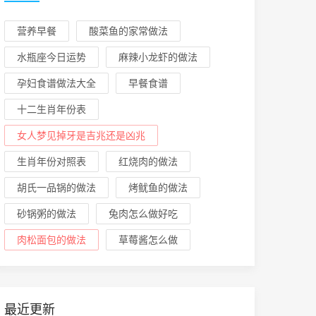
营养早餐
酸菜鱼的家常做法
水瓶座今日运势
麻辣小龙虾的做法
孕妇食谱做法大全
早餐食谱
十二生肖年份表
女人梦见掉牙是吉兆还是凶兆
生肖年份对照表
红烧肉的做法
胡氏一品锅的做法
烤鱿鱼的做法
砂锅粥的做法
兔肉怎么做好吃
肉松面包的做法
草莓酱怎么做
最近更新