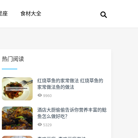
星座
食材大全
热门阅读
红烧草鱼的家常做法 红烧草鱼的
家常做法鱼的做法
9960
酒店大厨偷偷告诉你营养丰富的鲶
鱼怎么做好吃？
5329