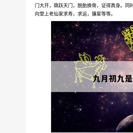
门大开，跳跃天门，脱胎换骨，证得真身。同
向堂上老仙家求寿，求运，攘星等等。