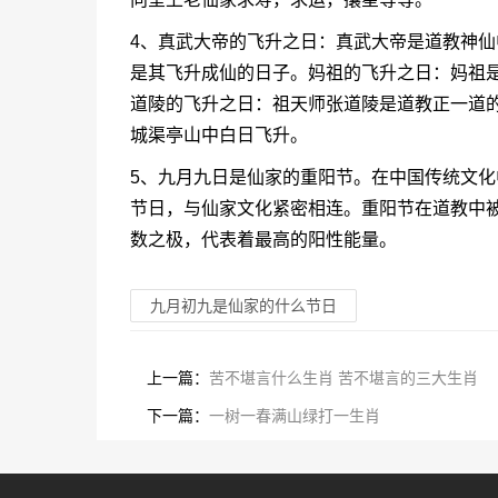
4、真武大帝的飞升之日：真武大帝是道教神
是其飞升成仙的日子。妈祖的飞升之日：妈祖
道陵的飞升之日：祖天师张道陵是道教正一道
城渠亭山中白日飞升。
5、九月九日是仙家的重阳节。在中国传统文
节日，与仙家文化紧密相连。重阳节在道教中
数之极，代表着最高的阳性能量。
九月初九是仙家的什么节日
上一篇：
苦不堪言什么生肖 苦不堪言的三大生肖
下一篇：
一树一春满山绿打一生肖