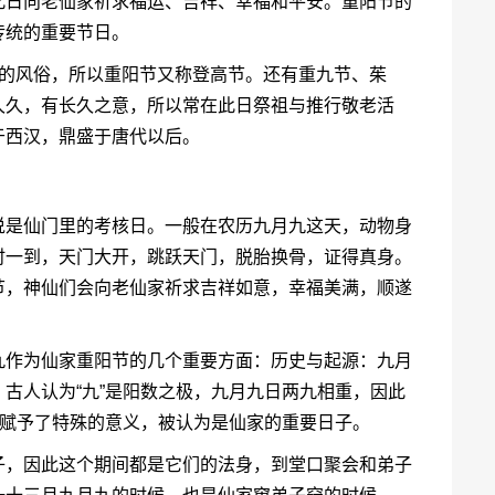
此日向老仙家祈求福运、吉祥、幸福和平安。重阳节的
传统的重要节日。
高的风俗，所以重阳节又称登高节。还有重九节、茱
久久，有长久之意，所以常在此日祭祖与推行敬老活
于西汉，鼎盛于唐代以后。
说是仙门里的考核日。一般在农历九月九这天，动物身
时一到，天门大开，跳跃天门，脱胎换骨，证得真身。
节，神仙们会向老仙家祈求吉祥如意，幸福美满，顺遂
九作为仙家重阳节的几个重要方面：历史与起源：九月
古人认为“九”是阳数之极，九月九日两九相重，因此
被赋予了特殊的意义，被认为是仙家的重要日子。
子，因此这个期间都是它们的法身，到堂口聚会和弟子