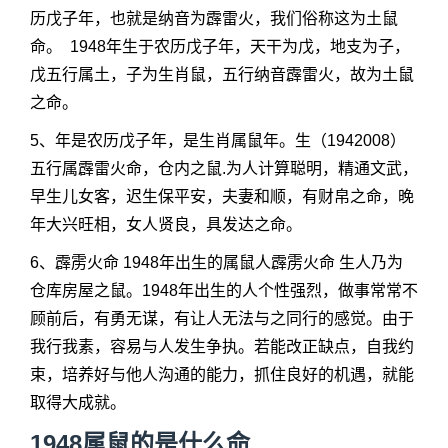
历戊子年，也就是纳音为霹雷火，我们俗称这为土鼠
命。 1948年生于农历戊子年，天干为戊，地支为子，
戊五行属土，子为生肖鼠，五行纳音霹雷火，故为土鼠
之命。
5、年是农历戊子年，是生肖属鼠年。生（1942008）
五行属霹雷火命，仓内之鼠.为人计算聪明，精通文武，
早生儿女客，迟生保平安，夫妻和顺，有财帛之命，晚
年大兴旺相，女人贤良，具发达之命。
6、霹雳火命 1948年出生的属鼠人霹雳火命 生人乃为
仓库房屋之鼠。1948年出生的人个性强烈，做事常常不
顾前后，有勇无谋，有让人无法与之同行的感觉。由于
我行我素，容易与人发生争执。若能改正缺点，自我约
束，培养好与他人沟通的能力，抓住良好的机遇，就能
取得大成就。
1948属鼠的是什么命