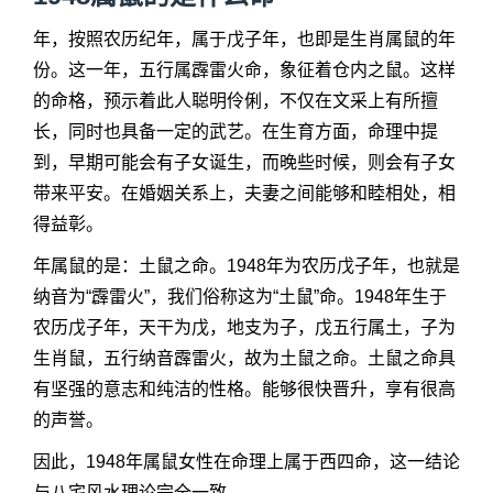
年，按照农历纪年，属于戊子年，也即是生肖属鼠的年
份。这一年，五行属霹雷火命，象征着仓内之鼠。这样
的命格，预示着此人聪明伶俐，不仅在文采上有所擅
长，同时也具备一定的武艺。在生育方面，命理中提
到，早期可能会有子女诞生，而晚些时候，则会有子女
带来平安。在婚姻关系上，夫妻之间能够和睦相处，相
得益彰。
年属鼠的是：土鼠之命。1948年为农历戊子年，也就是
纳音为“霹雷火”，我们俗称这为“土鼠”命。1948年生于
农历戊子年，天干为戊，地支为子，戊五行属土，子为
生肖鼠，五行纳音霹雷火，故为土鼠之命。土鼠之命具
有坚强的意志和纯洁的性格。能够很快晋升，享有很高
的声誉。
因此，1948年属鼠女性在命理上属于西四命，这一结论
与八宅风水理论完全一致。