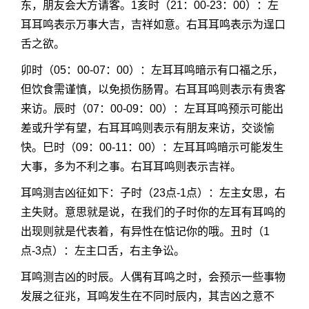
东，朋友会大方请客。1亥时（21：00-23：00）：左
耳耳鸣表示万事大吉，吉祥如意。右耳耳鸣表示为逞口
舌之欲。
卯时（05：00-07：00）：左耳耳鸣暗示有口福之乐，
但饮食需谨慎，以免损伤肠胃。右耳耳鸣则表示有贵客
来访。辰时（07：00-09：00）：左耳耳鸣预示可能出
差或升学有望，右耳耳鸣则表示有朋友来访，交谈愉
快。巳时（09：00-11：00）：左耳耳鸣暗示可能发生
大事，多为不利之事。右耳耳鸣则表示吉祥。
耳鸣测吉凶征如下：子时（23点-1点）：左主女思，右
主失财。意思就是说，在我们的子时你的左耳有耳鸣的
出现则就是代表着，有异性在惦记你的哦。丑时（1
点-3点）：左主口舌，右主争讼。
耳鸣测吉凶的时辰。人偶有耳鸣之时，会预示一些事物
发展之征兆，耳鸣发生在不同时辰内，其吉凶之意不