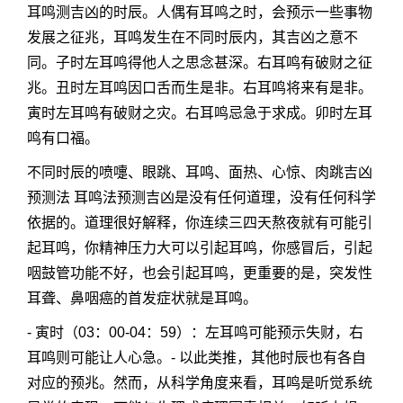
耳鸣测吉凶的时辰。人偶有耳鸣之时，会预示一些事物
发展之征兆，耳鸣发生在不同时辰内，其吉凶之意不
同。子时左耳鸣得他人之思念甚深。右耳鸣有破财之征
兆。丑时左耳鸣因口舌而生是非。右耳鸣将来有是非。
寅时左耳鸣有破财之灾。右耳鸣忌急于求成。卯时左耳
鸣有口福。
不同时辰的喷嚏、眼跳、耳鸣、面热、心惊、肉跳吉凶
预测法 耳鸣法预测吉凶是没有任何道理，没有任何科学
依据的。道理很好解释，你连续三四天熬夜就有可能引
起耳鸣，你精神压力大可以引起耳鸣，你感冒后，引起
咽鼓管功能不好，也会引起耳鸣，更重要的是，突发性
耳聋、鼻咽癌的首发症状就是耳鸣。
- 寅时（03：00-04：59）：左耳鸣可能预示失财，右
耳鸣则可能让人心急。- 以此类推，其他时辰也有各自
对应的预兆。然而，从科学角度来看，耳鸣是听觉系统