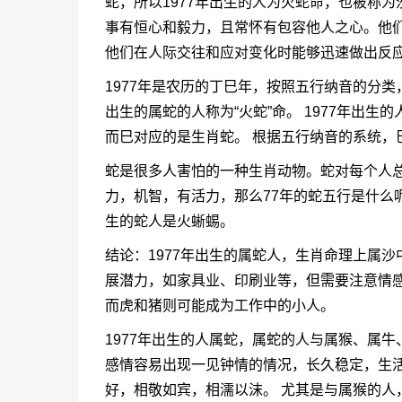
蛇，所以1977年出生的人为火蛇命，也被称
事有恒心和毅力，且常怀有包容他人之心。他
他们在人际交往和应对变化时能够迅速做出反
1977年是农历的丁巳年，按照五行纳音的分类，
出生的属蛇的人称为“火蛇”命。 1977年出
而巳对应的是生肖蛇。 根据五行纳音的系统，
蛇是很多人害怕的一种生肖动物。蛇对每个人总
力，机智，有活力，那么77年的蛇五行是什么呢
生的蛇人是火蜥蜴。
结论：1977年出生的属蛇人，生肖命理上属
展潜力，如家具业、印刷业等，但需要注意情
而虎和猪则可能成为工作中的小人。
1977年出生的人属蛇，属蛇的人与属猴、属
感情容易出现一见钟情的情况，长久稳定，生活
好，相敬如宾，相濡以沫。 尤其是与属猴的人