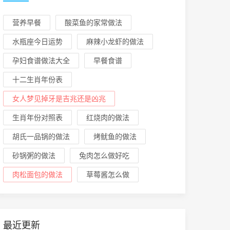
营养早餐
酸菜鱼的家常做法
水瓶座今日运势
麻辣小龙虾的做法
孕妇食谱做法大全
早餐食谱
十二生肖年份表
女人梦见掉牙是吉兆还是凶兆
生肖年份对照表
红烧肉的做法
胡氏一品锅的做法
烤鱿鱼的做法
砂锅粥的做法
兔肉怎么做好吃
肉松面包的做法
草莓酱怎么做
最近更新