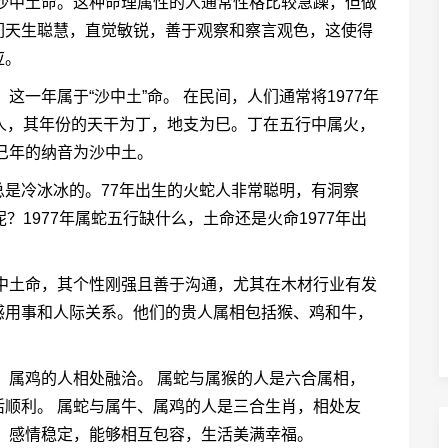
为沙中土命。这种命理属性的人通常性格比较急躁，但做
们天生聪慧，直觉敏锐，善于观察和察言观色，这使得
应。
这一年属于“沙中土”命。 在民间，人们通常将1977年
生的人，其年份的天干为丁，地支为巳。丁在五行中属火，
巳年的纳音为沙中土。
是冷冰冰的。77年出生的火蛇人非常聪明，有洞察
？1977年属蛇五行缺什么，土命还是火命1977年出
沙中土命，其个性刚强且善于沟通，尤其在木材行业有发
感用事和人际关系。他们的贵人属相包括猴、鸡和牛，
牛、属鸡的人相处融洽。 属蛇与属猴的人是六合属相，
顺利。 属蛇与属牛、属鸡的人是三合生肖，相处友
，感情稳定，能够相互包容，生活美满幸福。