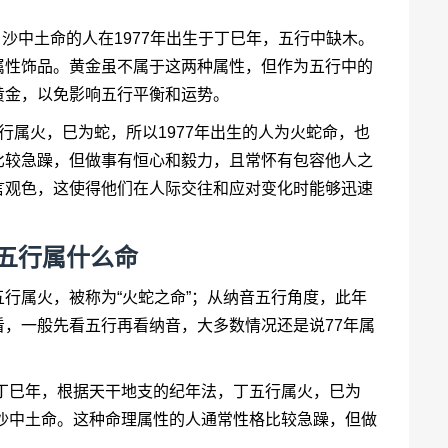
：沙中土命的人在1977年出生于丁巳年，五行中缺木。
属性饰品。黄金虽不属于这两种属性，但作为五行中的
黄金，以免影响五行平衡和运势。
行属火，巳为蛇，所以1977年出生的人为火蛇命，也
比较急躁，但做事有恒心和毅力，且常怀有包容他人之
言观色，这使得他们在人际交往和应对变化时能够迅速
年五行属什么命
行属火，被称为“火蛇之命”；从纳音五行角度，此年
，一般先看五行再看纳音，大多数情况还是说77年属
是丁巳年，根据天干地支的纪年法，丁五行属火，巳为
为沙中土命。这种命理属性的人通常性格比较急躁，但做