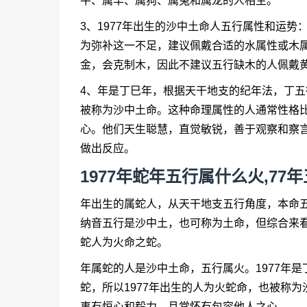
牛、属羊、属狗、属兔和属龙的人相生。
3、1977年出生的沙中土命人五行属性和运势
为弥补这一不足，建议佩戴合适的水属性或木
金，会克制木，因此不建议五行缺木的人佩戴
4、年是丁巳年，根据天干地支的纪年法，丁五
被称为沙中土命。这种命理属性的人通常性格
心。他们天生聪慧，直觉敏锐，善于观察和察
做出反应。
1977年蛇年五行属什么火,77
年出生的属蛇人，从天干地支五行角度，本命五
纳音五行是沙中土，也可称为土命，但综合来看
蛇人为火命之蛇。
年属蛇的人是沙中土命，五行属火。1977年
蛇，所以1977年出生的人为火蛇命，也被称
事有恒心和毅力，且常怀有包容他人之心。