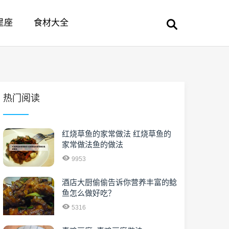
星座
食材大全
热门阅读
红烧草鱼的家常做法 红烧草鱼的
家常做法鱼的做法
9953
酒店大厨偷偷告诉你营养丰富的鲶
鱼怎么做好吃？
5316