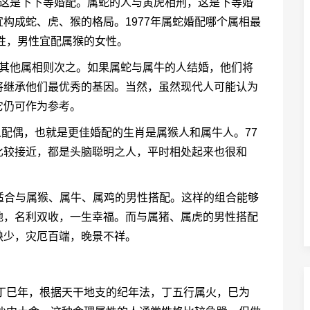
，这是下下等婚配。属蛇的人与寅虎相刑，这是下等婚
构成蛇、虎、猴的格局。1977年属蛇婚配哪个属相最
性，男性宜配属猴的女性。
，其他属相则次之。如果属蛇与属牛的人结婚，他们将
将继承他们最优秀的基因。当然，虽然现代人可能认为
它仍可作为参考。
人配偶，也就是更佳婚配的生肖是属猴人和属牛人。77
比较接近，都是头脑聪明之人，平时相处起来也很和
最适合与属猴、属牛、属鸡的男性搭配。这样的组合能够
地，名利双收，一生幸福。而与属猪、属虎的男性搭配
缺少，灾厄百端，晚景不祥。
是丁巳年，根据天干地支的纪年法，丁五行属火，巳为