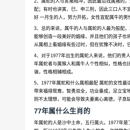
2、属蛇的人与亥猪相冲，因此最忌找属猪的
配；有时也讲寅、巳、申三刑，因此三口人不宜
好 一月生的人，努力开拓，女性宜配属牛的男
3、总的来说，属牛的人与属蛇的人最为般配
能够创造一段美好的姻缘，并且他们的孩子也
从属相上看姻缘有些过时，但在犹豫不决时，
4、对于1977年出生的属蛇人来说，他们的贵
年属蛇者与属猴人和属牛人个性相似，性格也
谐，性格相辅相成。
5、1977年属蛇和什么属相最配 属蛇的女性
带来福禄鸳鸯，智勇双全，功业垂成，足立宝
则不太理想，可能会导致夫妻离心离德，子息
77年属什么生肖的
年属蛇的人是沙中土命，五行属火。1977年