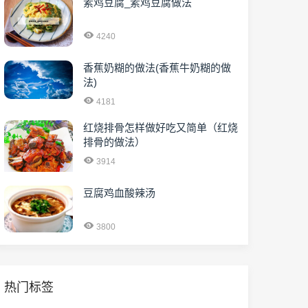
素鸡豆腐_素鸡豆腐做法
4240
香蕉奶糊的做法(香蕉牛奶糊的做
法)
4181
红烧排骨怎样做好吃又简单（红烧
排骨的做法）
3914
豆腐鸡血酸辣汤
3800
热门标签