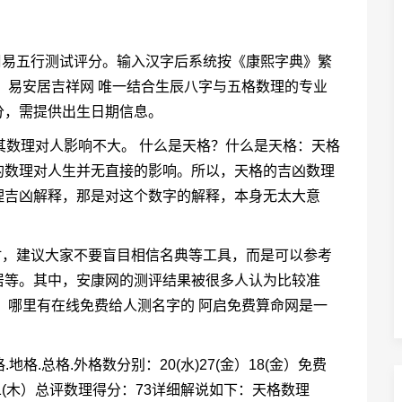
周易五行测试评分。输入汉字后系统按《康熙字典》繁
 易安居吉祥网 唯一结合生辰八字与五格数理的专业
分，需提供出生日期信息。
其数理对人影响不大。 什么是天格？什么是天格：天格
的数理对人生并无直接的影响。所以，天格的吉凶数理
理吉凶解释，那是对这个数字的解释，本身无太大意
时，建议大家不要盲目相信名典等工具，而是可以参考
居等。其中，安康网的测评结果被很多人认为比较准
 哪里有在线免费给人测名字的 阿启免费算命网是一
格.总格.外格数分别：20(水)27(金）18(金）免费
1(木）总评数理得分：73详细解说如下：天格数理