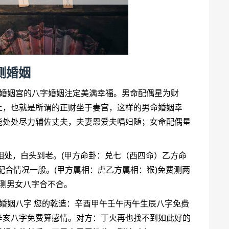
测婚姻
坐婚姻宫的八字婚姻注定美满幸福。男命配偶星为财
上，也就是所谓的正财坐于妻宫，这样的男命婚姻幸
能处处尽力辅佐丈夫，夫妻恩爱夫唱妇随；女命配偶星
睦相处，白头到老。(甲方命卦：兑七（西四命）乙方命
配合情况一般。(甲方属相：虎乙方属相：猴)免费测两
费测男女八字合不合。
婚姻八字 您的乾造：辛酉甲午壬午丙午生辰八字免费
辛亥八字免费算感情。对方：丁火再也找不到如此好的