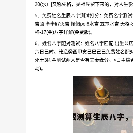
20(水）[又称先格，是祖先留下来的，对人生
5、免费姓名生辰八字测试打分：免费名字测试
吉凶 李李li7火吉 佩佩pei8水吉 霖霖水吉 天格-
格-17(金)八字详解(免费版)。
6、姓名八字配对测试：姓名八字匹配 出生公历
六日巳时。乾造癸酉甲寅己巳己巳免费姓名配对测
死土3囚金测试两人是否有夫妻缘分。※日主综合
劫)。