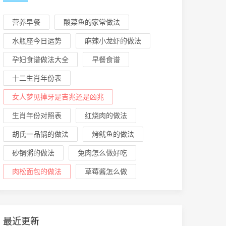
营养早餐
酸菜鱼的家常做法
水瓶座今日运势
麻辣小龙虾的做法
孕妇食谱做法大全
早餐食谱
十二生肖年份表
女人梦见掉牙是吉兆还是凶兆
生肖年份对照表
红烧肉的做法
胡氏一品锅的做法
烤鱿鱼的做法
砂锅粥的做法
兔肉怎么做好吃
肉松面包的做法
草莓酱怎么做
最近更新