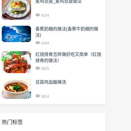
素鸡豆腐_素鸡豆腐做法
4254
香蕉奶糊的做法(香蕉牛奶糊的做
法)
4194
红烧排骨怎样做好吃又简单（红烧
排骨的做法）
3925
豆腐鸡血酸辣汤
3814
热门标签