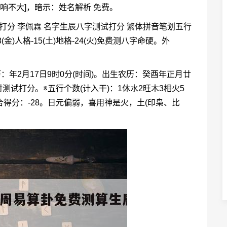
影响不大]，暗示：姓名解析 免费。
打分 李佩霖 名字生辰八字测试打分 繁体拼音笔划五行
8(金)人格-15(土)地格-24(火)免费测八字命硬。外
：年2月17日9时0分(时间)。出生农历：癸酉年正月廿
试打分。※五行个数(计入干)：1休水2旺木3相火5
得分：-28。日元偏弱，喜用神是火，土(印枭、比