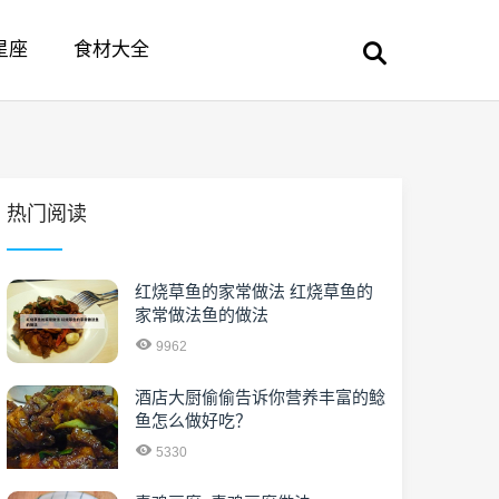
星座
食材大全
热门阅读
红烧草鱼的家常做法 红烧草鱼的
家常做法鱼的做法
9962
酒店大厨偷偷告诉你营养丰富的鲶
鱼怎么做好吃？
5330