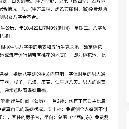
睦相处，白头到老。(甲方命卦：兑七（西四命）乙方命
配合情况一般。(甲方属相：虎乙方属相：猴)免费测两
费测男女八字合不合。
公历：年10月22日7时0分(时间)，星期三。八字预
日辰时。
：根据生辰八字中的地支和五行生克关系，确定桃花
大运或流年运行到带有桃花的地支时，即为桃花运，此
未名婚，婚姻八字测的相关内容吧！字体财星的男人通
，丁酉，戊子，己海，庚寅，仁午这八天。男人的财富
”，通常意味着婚姻幸福。
命解析 出生时间（公历）：月2神：伤官正官日主比肩
免费算自己的婚姻状况。支十神：免费测个人婚姻不付
于：，宜住的房子为，坐向：兑宅（坐西向东）免费测