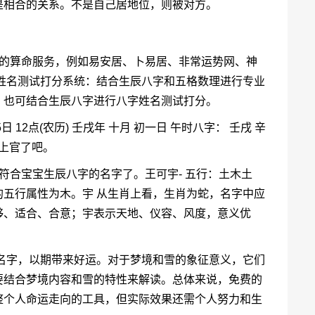
是相合的关系。不是自己居地位，则被对方。
名的算命服务，例如易安居、卜易居、非常运势网、神
姓名测试打分系统：结合生辰八字和五格数理进行专业
，也可结合生辰八字进行八字姓名测试打分。
5日 12点(农历) 壬戌年 十月 初一日 午时八字： 壬戌 辛
当上官了吧。
符合宝宝生辰八字的名字了。王可宇- 五行：土木土
五行属性为木。宇 从生肖上看，生肖为蛇，名字中应
够、适合、合意；宇表示天地、仪容、风度，意义优
的名字，以期带来好运。对于梦境和雪的象征意义，它们
要结合梦境内容和雪的特性来解读。总体来说，免费的
整个人命运走向的工具，但实际效果还需个人努力和生