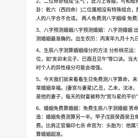
2、二位命卦组成“生气”，此为上等婚，可和
卦：乾六（西四命）)二位属相没有特殊组合，
人的八字合不合适。 两人免费测八字姻缘 免
3、八字预测婚姻八字预测婚姻：八字测婚姻 出生
测婚姻最准确的。出生农历：丙寅年九月十九
4、生辰八字测算婚姻缘分的方法 分析桃花运
位，如“亥卯未见子、巳酉丑见午”等口诀。当
时个人的异性缘分可能会增强。
5、今天我们就来看看生日免费测八字算命，
常婚姻幸福。(妻宫与妻星)乙丑，乙未，沈冰
是他的妻子，每天的财富被称为“宫与星的平价
6、婚姻免费算婚姻：免费生辰八字测婚姻 男
造：婚姻免费测算另一半。甲子戊辰癸酉癸丑
费。比肩正官偏印七杀 命宫为：头胎为：他属
算婚姻超准。