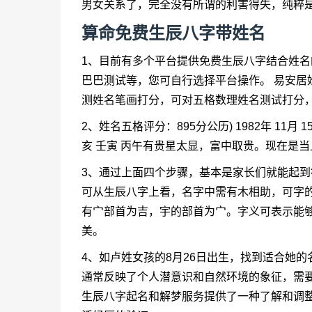
男女关系了，完全没有所谓的利害得失，纯粹
算命免费生辰八字带姓名
1、目前有多个平台提供免费生辰八字结合姓
巴巴测试等，您可自行选择平台操作。 易安居
测姓名笔画打分，可对五格数理姓名测试打分
2、姓名五格评分：895分公历) 1982年 11月 1
亥 壬寅 丙午有贵星太显，富中取贵。现在是
3、通过上面四个步骤，基本是家长们就能起到
可从生辰八字上看，名字中需有木相助，可字的
有宀部首为吉，宇的部首为宀。字义可表示能
美。
4、如卢姓女孩的8月26日出生，找到适合她
通常反映了个人潜意识和自然环境的象征，需
生辰八字起名和解梦服务提供了一种了解和调