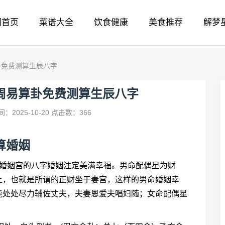
网首页
菜谱大全
饮食健康
美食推荐
解梦
卦免费测算生辰八字
周易算卦免费测算生辰八字
：2025-10-20
点击数：366
算婚姻
坐婚姻宫的八字婚姻注定美满幸福。男命配偶星为财
上，也就是所谓的正财坐于妻宫，这样的男命婚姻幸
能处处尽力辅佐丈夫，夫妻恩爱夫唱妇随；女命配偶星