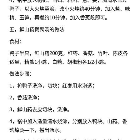
4，锅中放入枸杞、当归、料酒、葱、姜，加清水盖过
鸭子，以大火烧至滚，改小火炖约40分钟，加入盐、味
精、玉笋，再煮约10分钟，加入香葱段即可。
五，鲜山药煲鸭汤的做法
食材：
鸭子半只，鲜山药200克，红枣、香菇、竹叶、陈皮各
适量，精盐1小匙，白糖、胡椒粉各1/2小匙。
做法步骤：
1，将鸭子洗净，切块；红枣用水泡透；
2，香菇洗净；
3，鲜山药去皮切块，洗净。
4，锅中加入适量清水烧沸，分别放入鸭块、山药、香
菇焯烫—下，捞出沥水。