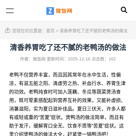
您现在的位置是：
首页
>
清香养胃吃了还不腻的老鸭汤的做法
清香养胃吃了还不腻的老鸭汤的做法
作者：做饭网
更新时间：2025-12-16
点击数：162
老鸭不仅营养丰富，而且因其常年在水中生活，性偏
凉，有滋五脏之阳、清虚劳之热、补血行水、养胃生津
的功效。老鸭炖食时可加入莲藕、冬瓜等蔬菜煲汤食
用，既可荤素搭配起到营养互补的效果，又能补虚损、
消暑滋阳，实为夏日滋补佳品。夏日三伏天，许多人都
有或轻或重的“苦夏”症状。煲鸭汤的做法简单，而且有
助于发汗，缓解胃口全无、饮食不思等“苦夏”症状。这
里介绍煲鸭汤的做法大全，赶紧煲一锅鸭汤吧！