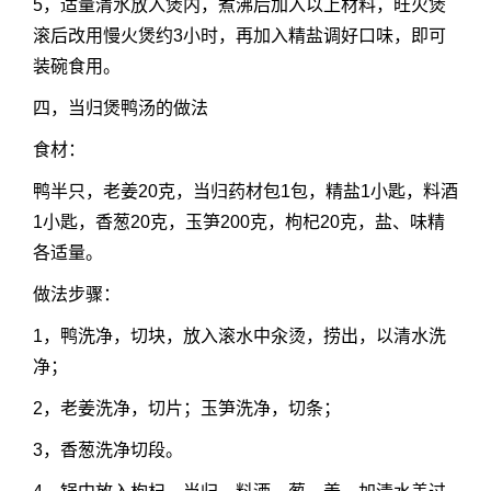
5，适量清水放入煲内，煮沸后加入以上材料，旺火煲
滚后改用慢火煲约3小时，再加入精盐调好口味，即可
装碗食用。
四，当归煲鸭汤的做法
食材：
鸭半只，老姜20克，当归药材包1包，精盐1小匙，料酒
1小匙，香葱20克，玉笋200克，枸杞20克，盐、味精
各适量。
做法步骤：
1，鸭洗净，切块，放入滚水中汆烫，捞出，以清水洗
净；
2，老姜洗净，切片；玉笋洗净，切条；
3，香葱洗净切段。