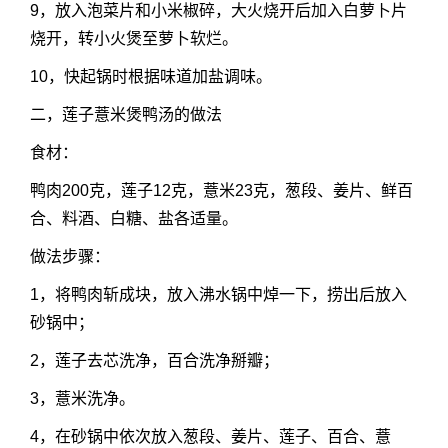
9，放入泡菜片和小米椒碎，大火烧开后加入白萝卜片
烧开，转小火煲至萝卜软烂。
10，快起锅时根据味道加盐调味。
二，莲子薏米煲鸭汤的做法
食材：
鸭肉200克，莲子12克，薏米23克，葱段、姜片、鲜百
合、料酒、白糖、盐各适量。
做法步骤：
1，将鸭肉斩成块，放入沸水锅中焯一下，捞出后放入
砂锅中；
2，莲子去芯洗净，百合洗净掰瓣；
3，薏米洗净。
4，在砂锅中依次放入葱段、姜片、莲子、百合、薏