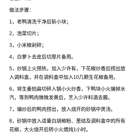
做法步骤：
1，老鸭清洗干净后斩小块；
2，泡菜切片；
3，小米椒剁碎；
4，白萝卜去皮后切厚片备用。
5，炒锅上火预热，加入少许有，下花椒炒香后捞出放
入调料盒，并在调料盒中加入10几颗生花椒备用。
6，将生姜拍扁切碎入锅小火炒香，下鸭块小火煸掉水
汽，等到鸭肉微微发黄后，烹入少许料酒去腥。
7，煸炒后的鸭肉捞出，放入烧开的砂锅中煲汤。
8，砂锅中放入适量白胡椒粉、葱结及调料盒中的所有
花椒，大火烧开后转小火煨炖1小时。