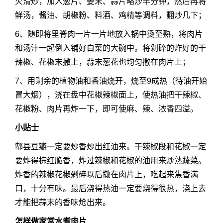
火滑炒，加入葱片、姜末、蒜片略炒半分钟，然后再将
鲜汤，酱油、胡椒粉、料酒、鸡精等调料，翻炒几下；
6、随即将里脊肉一片一片地放入锅中烫至熟，将肉片
和汤汁一起倒入铺好白菜的大碗中。将剁碎的炸好的干
辣椒、花椒末撒上，蒜末葱花也均匀撒在肉片上；
7、用剩余的植物油和香油烧开，烧至9成热（待油开始
冒大烟），浇在盘中花椒辣椒面上，使热油把干辣椒、
花椒粉、肉片再炸一下，即可使麻、辣、浓香四溢。
小贴士
郫县豆瓣一定要炒香炒出红油来。干辣椒段和花椒一定
要炸得棕红脆香，炸过辣椒和花椒的油用来炒熟蔬菜。
炸香的辣椒花椒剁碎以后撒在肉片上，吃起来焦香满
口，十分有味。最后浇得热油一定要烧得很热，浇上去
才能把蒜末的香味炝出来。
怎样做家常水煮肉片