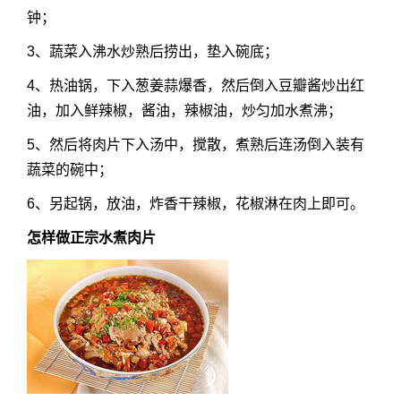
钟；
3、蔬菜入沸水炒熟后捞出，垫入碗底；
4、热油锅，下入葱姜蒜爆香，然后倒入豆瓣酱炒出红
油，加入鲜辣椒，酱油，辣椒油，炒匀加水煮沸；
5、然后将肉片下入汤中，搅散，煮熟后连汤倒入装有
蔬菜的碗中；
6、另起锅，放油，炸香干辣椒，花椒淋在肉上即可。
怎样做正宗水煮肉片