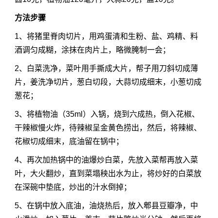
方法步骤
1、将猪里脊肉切片，用鸡蛋清和生粉、盐、鸡精、料
酒调匀成糊，涂抹在肉片上，略微腌制一会；
2、白菜洗净，菜叶用手撕成大片，帮子用刀斜切成薄
片，姜洗净切片，葱白切段，大蒜切成细末，小葱切成
葱花；
3、将植物油（35ml）入锅，烧到六成热，倒入花椒、
干辣椒慢火炸，待辣椒呈金黄色捞出，然后，将辣椒、
花椒切成细末，底油留在锅中；
4、再次加热锅中的油爆炒白菜，先放入菜帮再放入菜
叶，大火翻炒，直到菜塌秧出水为止，将炒好的白菜放
在深碗中垫底，炒出的汁水倒掉；
5、在锅中放入底油，油烧热后，放入郫县豆瓣净，中