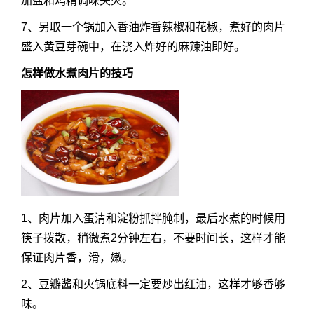
加盐和鸡精调味关火。
7、另取一个锅加入香油炸香辣椒和花椒，煮好的肉片
盛入黄豆芽碗中，在浇入炸好的麻辣油即好。
怎样做水煮肉片的技巧
1、肉片加入蛋清和淀粉抓拌腌制，最后水煮的时候用
筷子拨散，稍微煮2分钟左右，不要时间长，这样才能
保证肉片香，滑，嫩。
2、豆瓣酱和火锅底料一定要炒出红油，这样才够香够
味。