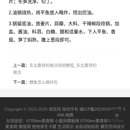
片；冬笋洗净，切丁。
2.油锅烧热，将平鱼放入略炸，捞出控油。
3.锅留底油，放姜片、蒜瓣、大料、干辣椒段炝锅，加
盐、酱油、料泗、白糖、醋和适量水，下入平鱼、香
菇、笋丁焖熟，撒上葱段即可。
上一篇：
东北春饼的做法视频教程_东北春饼的
做法
下一篇：
鲤鱼怎么做好吃
Copyright © 2023-2025 做饭网 版权所有
闽ICP备2023018497号-5
XML地图
友情链接：
0755bm美食网
小旋风模板网
0755bm美食网
0755bm
美食网
做饭网
绝地求生卡盟
生活知识
全自动贴标机
餐饮空间设计