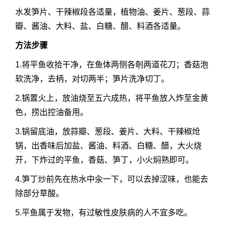
水发笋片、干辣椒段各适量，植物油、姜片、葱段、蒜
瓣、酱油、大料、盐、白糖、醋、料酒各适量。
方法步骤
1.将平鱼收拾干净，在鱼体两侧各剞两道花刀；香菇泡
软洗净，去柄，对切两半；笋片洗净切丁。
2.锅置火上，放油烧至五六成热，将平鱼放入炸至金黄
色，捞出控油备用。
3.锅留底油，放蒜瓣、葱段、姜片、大料、干辣椒炝
锅，出香味后加盐、酱油、料酒、白糖、醋，大火烧
开，下炸过的平鱼，香菇、笋丁，小火焖熟即可。
4.笋丁炒前先在热水中汆一下，可以去掉涩味，也能去
除部分草酸。
5.平鱼属于发物，有过敏性皮肤病的人不宜多吃。