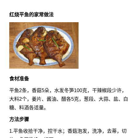
红烧平鱼的家常做法
食材准备
平鱼2条，香菇5朵，水发冬笋100克，干辣椒段少许，
大料2个，姜片、酱油、醋各5克，葱段、大蒜、盐、白
糖、料酒各适量。
方法步骤
1.平鱼收拾干净，控干水；香菇泡发，洗净，去蒂，切