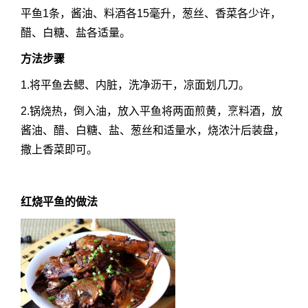
平鱼1条，酱油、料酒各15毫升，葱丝、香菜各少许，
醋、白糖、盐各适量。
方法步骤
1.将平鱼去鳃、内脏，洗净沥干，凉面划几刀。
2.锅烧热，倒入油，放入平鱼将两面煎黄，烹料酒，放
酱油、醋、白糖、盐、葱丝和适量水，烧浓汁后装盘，
撒上香菜即可。
红烧平鱼的做法