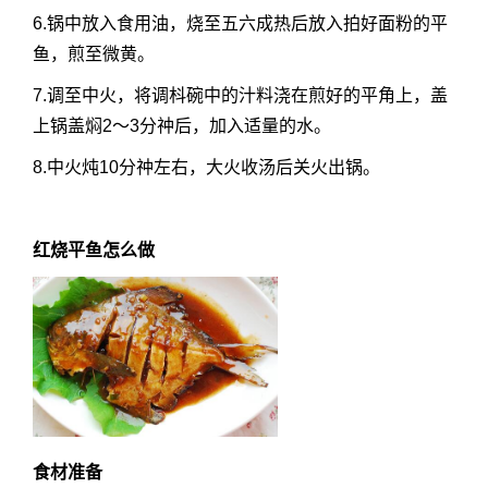
6.锅中放入食用油，烧至五六成热后放入拍好面粉的平
鱼，煎至微黄。
7.调至中火，将调枓碗中的汁料浇在煎好的平角上，盖
上锅盖焖2〜3分祌后，加入适量的水。
8.中火炖10分祌左右，大火收汤后关火出锅。
红烧平鱼怎么做
食材准备