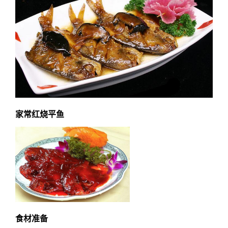
家常红烧平鱼
食材准备