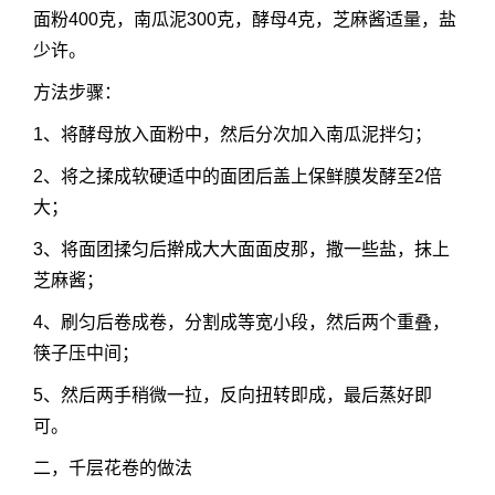
面粉400克，南瓜泥300克，酵母4克，芝麻酱适量，盐
少许。
方法步骤：
1、将酵母放入面粉中，然后分次加入南瓜泥拌匀；
2、将之揉成软硬适中的面团后盖上保鲜膜发酵至2倍
大；
3、将面团揉匀后擀成大大面面皮那，撒一些盐，抹上
芝麻酱；
4、刷匀后卷成卷，分割成等宽小段，然后两个重叠，
筷子压中间；
5、然后两手稍微一拉，反向扭转即成，最后蒸好即
可。
二，千层
花卷的做法