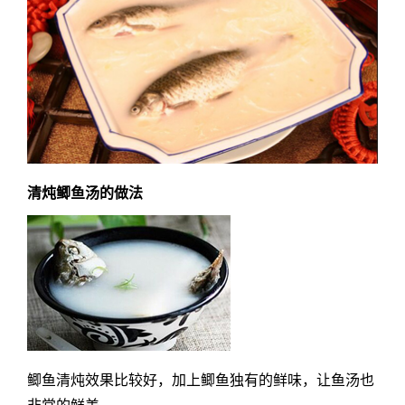
清炖鲫鱼汤的做法
鲫鱼清炖效果比较好，加上鲫鱼独有的鲜味，让鱼汤也