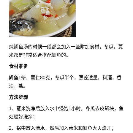
炖鲫鱼汤的时候一般都会加入一些附加食材，冬瓜，薏
米都是非常适合搭配鲫鱼的。
食材准备
鲫鱼1条，薏仁80克，冬瓜半个，葱姜适量，料酒，香
油，盐。
方法步骤
1、薏米洗净后放入水中浸泡1小时，冬瓜去皮斩块，鱼
处理好洗净；
2、锅中放入清水，然后加入薏米和鲫鱼大火烧开；