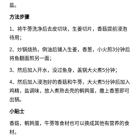
盐。
方法步骤
1、将牛蒡洗净后去皮切块，生姜切片，香菇提前浸泡
待用；
2、炒锅烧热，倒油后铺入生姜，香葱，小火煎3分钟后
将鱼翻面煎另一面；
3、然后加入开水，没过鱼身，盖锅大火煮5分钟；
4、然后加入浸泡好的香菇和牛蒡，大火煮5分钟后加入
鸡精，盐调味，放入煮熟去壳的鹌鹑蛋，撒上香葱即可
出锅。
小贴士
香菇，鹌鹑蛋，牛蒡等食材也可以换成其他有营养的食
材。