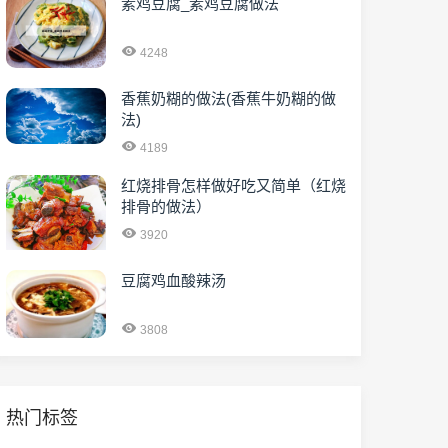
素鸡豆腐_素鸡豆腐做法
4248
香蕉奶糊的做法(香蕉牛奶糊的做
法)
4189
红烧排骨怎样做好吃又简单（红烧
排骨的做法）
3920
豆腐鸡血酸辣汤
3808
热门标签