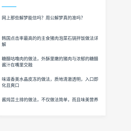
网上那些解梦能信吗？周公解梦真的准吗？
韩国点击率最高的的主食猪肉泡菜石锅拌饭做法详
解
糖醋咕噜肉的做法，外酥里嫩的猪肉与浓郁的糖醋
酱汁在嘴里交融
味道香美水晶皮冻的做法，质地清澈透明，入口即
化且爽口
酱炖芸土排的做法，不仅做法简单，而且味美营养