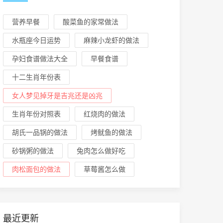
营养早餐
酸菜鱼的家常做法
水瓶座今日运势
麻辣小龙虾的做法
孕妇食谱做法大全
早餐食谱
十二生肖年份表
女人梦见掉牙是吉兆还是凶兆
生肖年份对照表
红烧肉的做法
胡氏一品锅的做法
烤鱿鱼的做法
砂锅粥的做法
兔肉怎么做好吃
肉松面包的做法
草莓酱怎么做
最近更新