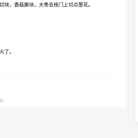
卜切块，香菇撕块，大枣去核门上切点葱花。
火了。
）
炒）