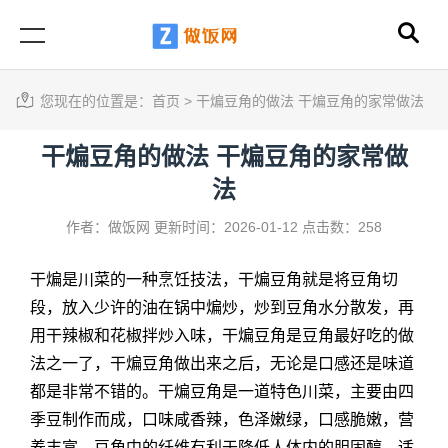
您现在的位置是：
首页
>
干煸豆角的做法 干煸豆角的家常做法
干煸豆角的做法 干煸豆角的家常做
法
作者：做饭网
更新时间：2026-01-12
点击数：258
干煸是川菜的一种烹饪技法，干煸豆角就是将豆角切
段，放入少许的油在锅中煸炒，炒到豆角水分散发，再
用干辣椒和花椒拌炒入味，干煸豆角是豆角最好吃的做
法之一了，干煸豆角做出来之后，无论是口感还是味道
都是非常不错的。干煸豆角是一道特色川菜，主要由四
季豆制作而成，口味咸香辣，色泽嫩绿，口感脆嫩，营
养丰富。豆角中的纤维有利于降低人体内的胆固醇，适