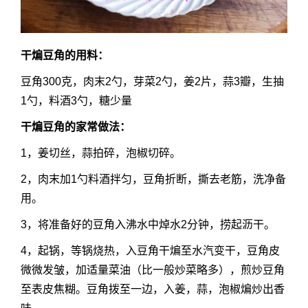
干煸豆角的用料：
豆角300克，肉末2勺，芽菜2勺，姜2片，蒜3瓣，生抽
1勺，料酒3勺，糖少量
干煸豆角的家常做法：
1，姜切丝，蒜拍碎，泡椒切碎。
2，肉末加1勺料酒拌匀，豆角折断，撕去老筋，洗净备
用。
3，将准备好的豆角入沸水中焯水2分钟，捞起沥干。
4，起锅，等锅烧热，入豆角干煸至水汽变干，豆角皮
微微发皱，加适量菜油（比一般炒菜略多），煎炒豆角
至表皮焦糊。豆角拨至一边，入姜，蒜，泡椒煸炒出香