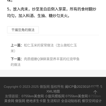
味。
5，放入肉末，炒至发白后倒入芽菜，所有的食材翻炒
均匀，加入料酒、生抽、糖炒匀关火。
干煸豆角的做法
上一篇：
松仁玉米的家常做法（怎么做松仁玉
米）
下一篇：
肉质细嫩Q弹鲜美营养丰富的红烧甲鱼
的做法
Copyright © 2023-2025 做饭网 版权所有
闽ICP备2023018497号-5
XML地图
友情链接：
0755bm美食网
小旋风模板网
0755bm美食网
0755bm
美食网
做饭网
绝地求生卡盟
生活知识
全自动贴标机
餐饮空间设计