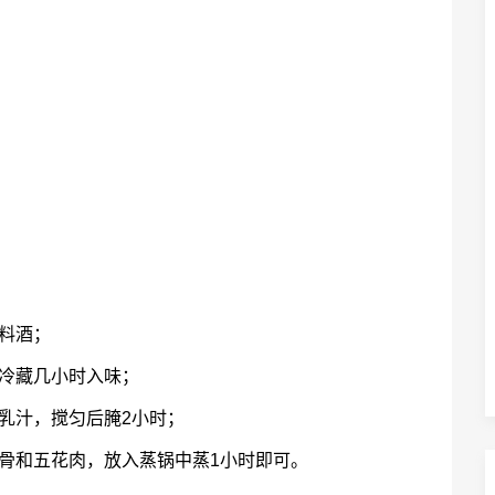
料酒；
冷藏几小时入味；
乳汁，搅匀后腌2小时；
骨和五花肉，放入蒸锅中蒸1小时即可。