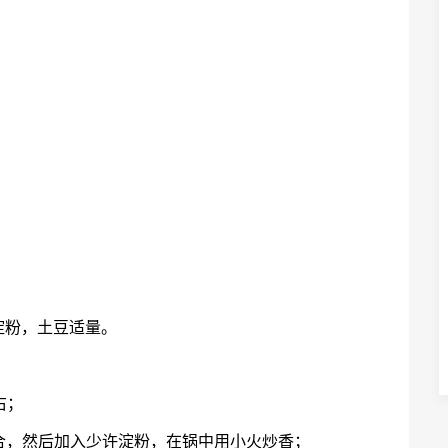
。
淀粉，土豆适量。
右；
混合，然后加入少许淀粉，在锅中用小火炒香；