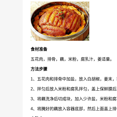
食材准备
五花肉，排骨，藕，米粉，腐乳汁，姜适量。
方法步骤
1、五花肉和排骨中加盐，放入白胡椒，姜末，
2、拌匀后放入米粉和腐乳拌匀，盖上保鲜膜后
3、将藕洗净后切成块，加入少许盐，米粉和腐
4、将腌好的藕放入容器底部，然后上面盖上排