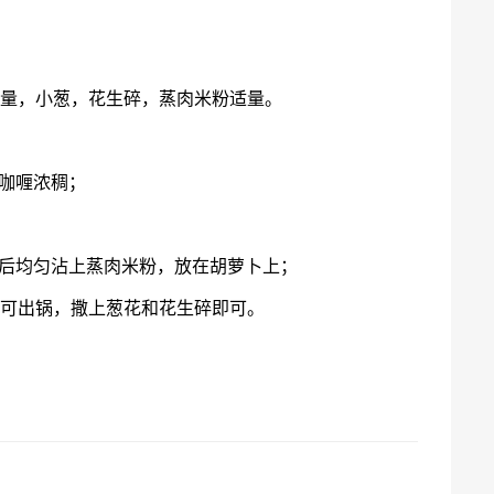
适量，小葱，花生碎，蒸肉米粉适量。
咖喱浓稠；
；
好后均匀沾上蒸肉米粉，放在胡萝卜上；
即可出锅，撒上葱花和花生碎即可。