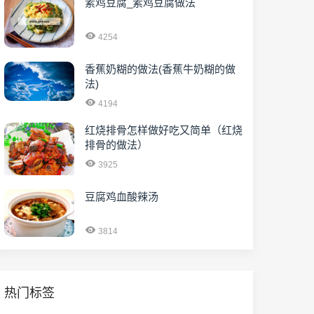
素鸡豆腐_素鸡豆腐做法
4254
香蕉奶糊的做法(香蕉牛奶糊的做
法)
4194
红烧排骨怎样做好吃又简单（红烧
排骨的做法）
3925
豆腐鸡血酸辣汤
3814
热门标签