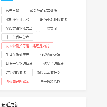
营养早餐
酸菜鱼的家常做法
水瓶座今日运势
麻辣小龙虾的做法
孕妇食谱做法大全
早餐食谱
十二生肖年份表
女人梦见掉牙是吉兆还是凶兆
生肖年份对照表
红烧肉的做法
胡氏一品锅的做法
烤鱿鱼的做法
砂锅粥的做法
兔肉怎么做好吃
肉松面包的做法
草莓酱怎么做
最近更新