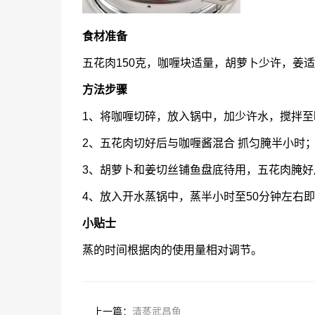
食材准备
五花肉150克，咖喱块适量，胡萝卜少许，姜
方法步骤
1、将咖喱切碎，放入锅中，加少许水，搅拌至
2、五花肉切好后与咖喱酱混合 抓匀腌半小时
3、胡萝卜和姜切丝铺鱼盘底待用，五花肉腌
4、放入开水蒸锅中，蒸半小时至50分钟左右
小贴士
蒸的时间根据肉的使用量相对调节。
上一篇：
清蒸武昌鱼