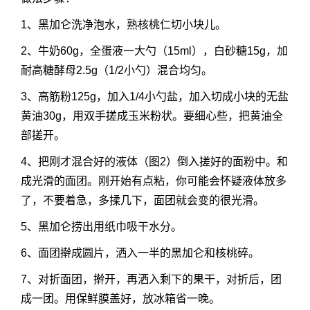
1、黑加仑洗净泡水，熟核桃仁切小块儿。
2、牛奶60g，全蛋液一大勺（15ml），白砂糖15g，加
耐高糖酵母2.5g（1/2小勺）混合均匀。
3、高筋粉125g，加入1/4小勺盐，加入切成小块的无盐
黄油30g，用双手搓成玉米粉状。要细心些，把黄油全
部搓开。
4、把刚才混合好的液体（图2）倒入搓好的面粉中。和
成光滑的面团。刚开始有点粘，你可能会怀疑液体放多
了，不要着急，多揉几下，面团就会变的很光滑。
5、黑加仑捞出用纸巾吸干水分。
6、面团擀成圆片，洒入一半的黑加仑和核桃碎。
7、对折面团，擀开，再洒入剩下的果干，对折后，团
成一团。用保鲜膜盖好，放冰箱省一晚。