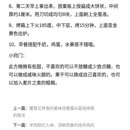
8、第二天早上拿出来，放案板上按扁成大饼状，中间
厚约1厘米。用刀切成均匀8块，上面刷上全蛋液。
9、烤箱上下火185度，中下层，烤15分钟，上面变金
黄色出炉。
10、早餐搭配牛奶，鸡蛋，水果很不错哦。
小窍门：
此方微微有些甜，不喜欢的可以不放糖或少放点糖，也
可以做成咸味火腿的。果干可以换成自己喜欢的，也可
以加入麦片之类的粗粮。
上一篇：
暖胃又养身的美味佳肴猴头菇炖排骨
的做法
下一篇：
羊肉软烂入味，汤鲜肉香的炖羊肉的