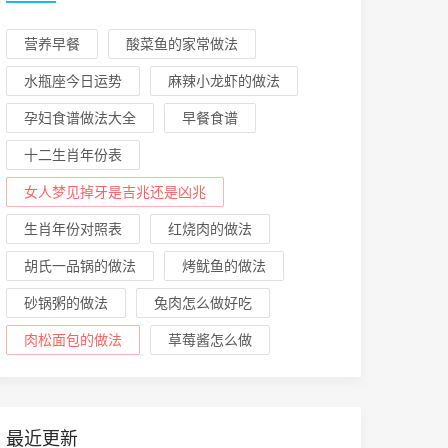
营养早餐
酸菜鱼的家常做法
水瓶座今日运势
麻辣小龙虾的做法
孕妇食谱做法大全
早餐食谱
十二生肖年份表
女人梦见掉牙是吉兆还是凶兆
生肖年份对照表
红烧肉的做法
胡氏一品锅的做法
烤鱿鱼的做法
砂锅粥的做法
兔肉怎么做好吃
肉松面包的做法
草莓酱怎么做
最近更新