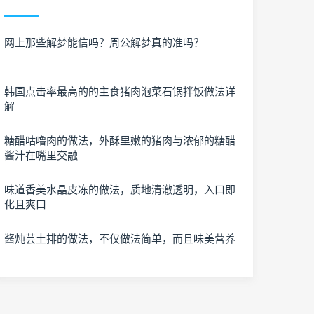
网上那些解梦能信吗？周公解梦真的准吗？
韩国点击率最高的的主食猪肉泡菜石锅拌饭做法详
解
糖醋咕噜肉的做法，外酥里嫩的猪肉与浓郁的糖醋
酱汁在嘴里交融
味道香美水晶皮冻的做法，质地清澈透明，入口即
化且爽口
酱炖芸土排的做法，不仅做法简单，而且味美营养