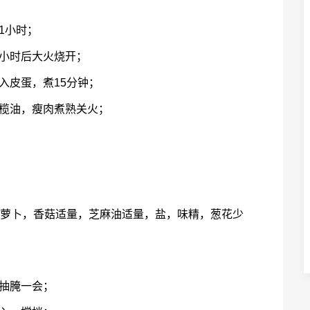
1小时；
小时后大火烧开；
入皮蛋，煮15分钟；
橄榄油，瘦肉煮熟关火；
胡萝卜，香菇适量，芝麻油适量，盐，味精，葱花少
抽腌一会；