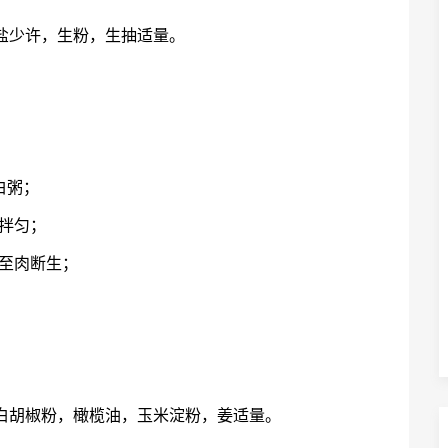
，盐少许，生粉，生抽适量。
白粥；
拌匀；
至肉断生；
，白胡椒粉，橄榄油，玉米淀粉，姜适量。