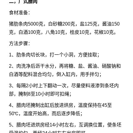
二，广式腊肉
食材准备：
猪肋条肉5000克，白砂糖200克，盐125克，酱油150
克，白酒100克，八角10克，桂皮10克，花椒10克。
方法步骤：
1、肋条肉切长块，打一个小洞，方便挂取；
2、肉洗净后沥干水分，再将糖、盐、酱油、硝酸钠和
白酒等配料混合均匀，倒入缸内，用手拌匀；
3、每隔2小时上下翻动一次，尽量使料液渗到条坯内
部，腌制8至10小时即可扣绳；
4、腊肉坯腌制出缸后放进烘房，温度保持在45至
50℃，温度开始高，而后逐步降低；
5、腊肉坯进烘房经14小时左右，互调换位置，使条坯