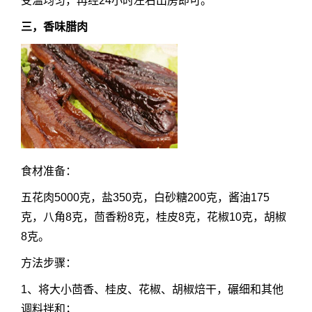
受温均匀，再经24小时左右出房即可。
三，香味腊肉
食材准备：
五花肉5000克，盐350克，白砂糖200克，酱油175
克，八角8克，茴香粉8克，桂皮8克，花椒10克，胡椒
8克。
方法步骤：
1、将大小茴香、桂皮、花椒、胡椒焙干，碾细和其他
调料拌和；