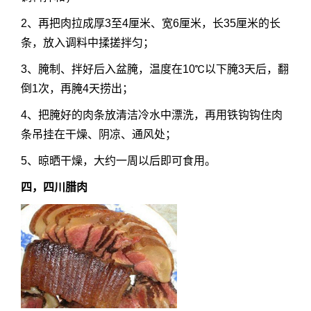
2、再把肉拉成厚3至4厘米、宽6厘米，长35厘米的长
条，放入调料中揉搓拌匀；
3、腌制、拌好后入盆腌，温度在10℃以下腌3天后，翻
倒1次，再腌4天捞出；
4、把腌好的肉条放清洁冷水中漂洗，再用铁钩钩住肉
条吊挂在干燥、阴凉、通风处；
5、晾晒干燥，大约一周以后即可食用。
四，四川腊肉