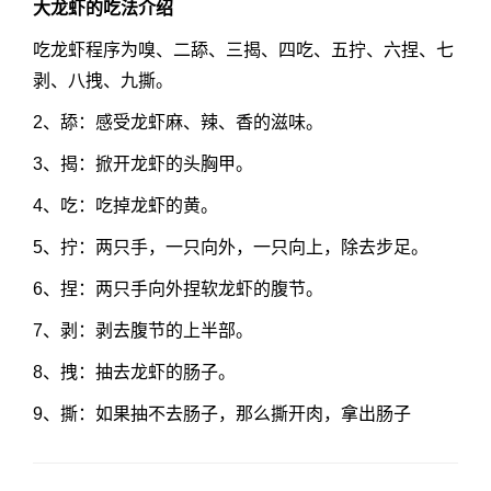
大龙虾的吃法介绍
吃龙虾程序为嗅、二舔、三揭、四吃、五拧、六捏、七
剥、八拽、九撕。
2、舔：感受龙虾麻、辣、香的滋味。
3、揭：掀开龙虾的头胸甲。
4、吃：吃掉龙虾的黄。
5、拧：两只手，一只向外，一只向上，除去步足。
6、捏：两只手向外捏软龙虾的腹节。
7、剥：剥去腹节的上半部。
8、拽：抽去龙虾的肠子。
9、撕：如果抽不去肠子，那么撕开肉，拿出肠子