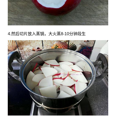
4.然后切片放入蒸锅，大火蒸8-10分钟段生