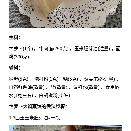
主料：
卞萝卜(1个)， 牛肉馅(250克) ，玉米胚芽油(适量) ，面
粉(300克)
辅料：
酵母(5克) ，泡打粉(1克)，糖(5克) ，葱姜末(各适量) ，
自然鲜酱油(适量) ，盐(适量) ，调料水(适量) ，食用碱
水(1克左右) ，白胡椒粉(少许)
卞萝卜大馅蒸饺的做法
步骤：
1.#西王玉米胚芽油#一瓶