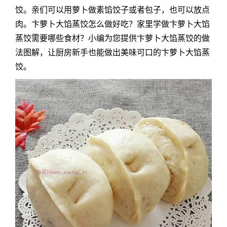
饺。亲们可以用萝卜做素馅饺子或者包子，也可以放点
肉。卞萝卜大馅蒸饺怎么做好吃？家里学做卞萝卜大馅
蒸饺需要哪些食材？小编为您提供
卞萝卜大馅蒸饺的做
法
图解，让厨房新手也能做出美味可口的卞萝卜大馅蒸
饺。