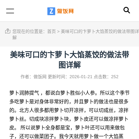
您现在的位置是：
首页
>
美味可口的卞萝卜大馅蒸饺的做法带图详
解
美味可口的卞萝卜大馅蒸饺的做法带
图详解
作者：做饭网
更新时间：2026-01-21
点击数：252
萝卜润肺提气 ，都说白萝卜胜似小人参。所以这个季节
多吃萝卜是对身体非常好的，并且萝卜的做法也是很多
的。北方人很多都用萝卜切开凉拌，可以切成丝，凉拌
萝卜丝。切成块凉拌萝卜块，萝卜皮还可以做凉拌萝卜
皮。 所以说萝卜全身都是宝，萝卜叶还可以用来做包
子，还可以做菜团子。我今天就用萝卜做一个大馅蒸