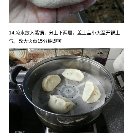
14.凉水放入蒸锅，分上下两屉，盖上盖小火至开锅上
气，改大火蒸15分钟即可