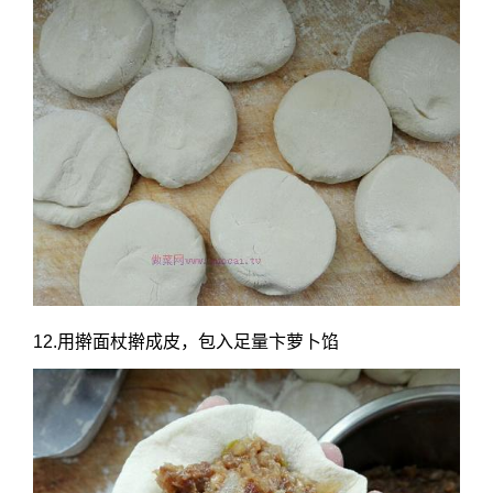
12.用擀面杖擀成皮，包入足量卞萝卜馅