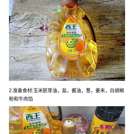
2.准备食材:玉米胚芽油，盐，酱油，葱，姜末，白胡椒
粉和牛肉馅