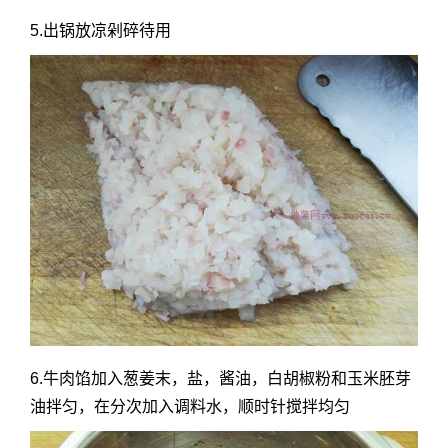
5.出锅放凉剁碎待用
6.牛肉馅加入葱姜末，盐，酱油，白胡椒粉和玉米胚芽
油拌匀，在分次加入调料水，顺时针搅拌均匀