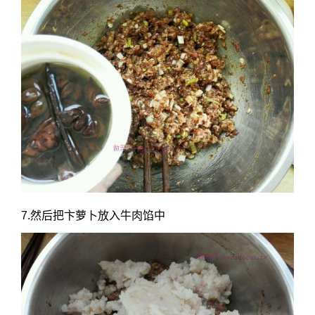
7.然后把卞萝卜放入牛肉馅中