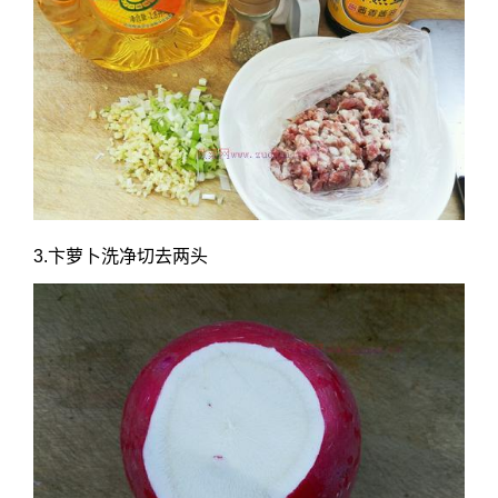
3.卞萝卜洗净切去两头