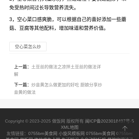
免受热时间过长导致营养流失。
3，空心菜口感爽脆，可以根据自己的喜好添加一些蘑
菇、豆腐等其他配料，增加味道和营养价值。
空心菜怎么炒
上一篇：
土豆丝的做法之凉拌土豆丝的做法详
解
下一篇：
炒韭黄怎么做更加的好吃 厨娘分享炒
韭黄的做法
Copyright © 2023-2025 做饭网 版权所有
闽ICP备2023018497号-5
XML地图
友情链接：
0755bm美食网
小旋风模板网
0755bm美食网
0755bm