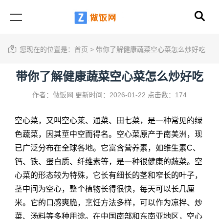
您现在的位置是：
首页
>
带你了解健康蔬菜空心菜怎么炒好吃
带你了解健康蔬菜空心菜怎么炒好吃
作者：做饭网
更新时间：2026-01-22
点击数：174
空心菜，又叫空心莱、通菜、田七菜，是一种常见的绿
色蔬菜，因其莖中空而得名。空心菜原产于南美洲，现
已广泛分布在全球各地。它富含营养素，如维生素C、
钙、铁、蛋白质、纤维素等，是一种很健康的蔬菜。空
心菜的形态较为特殊，它长有细长的茎和窄长的叶子，
茎中间为空心，整个植物长得很快，每天可以长几厘
米。它的口感爽脆，烹饪方法多样，可以作为凉拌、炒
菜、汤料等多种用途。在中国南部和东南亚地区，空心