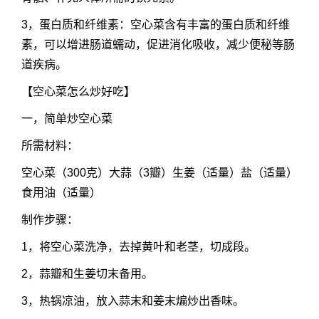
3，蛋白质和纤维素：空心菜含有丰富的蛋白质和纤维
素，可以增进肠道蠕动，促进消化吸收，减少便秘等肠
道疾病。
【
空心菜怎么炒
好吃】
一，简单炒空心菜
所需材料：
空心菜（300克）大蒜（3瓣）生姜（适量）盐（适量）
食用油（适量）
制作步骤：
1，将空心菜洗净，去掉黄叶和老茎，切成段。
2，蒜瓣和生姜切末备用。
3，热锅凉油，放入蒜末和姜末煸炒出香味。