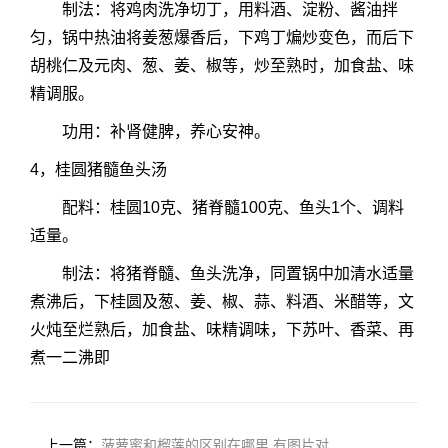
制法：将鸡肉洗净切丁，用料酒、淀粉、酱油拌
匀，锅中热油将姜葱爆香后，下鸡丁煸炒变色，而后下
胡桃仁及元肉、葱、姜、椒等，炒至熟时，加食盐、味
精调服。
功用：补肾健脾，养心安神。
4，桂圆猪髓鱼头汤
配料：桂圆10克、猪脊髓100克、鱼头1个、调料
适量。
制法：将猪脊髓、鱼头洗净，同置锅中加清水适量
煮沸后，下桂圆及葱、姜、椒、蒜、料酒、米醋等，文
火炖至烂熟后，加食盐、味精调味，下苏叶、香菜、再
煮一二沸即
上一篇：
菠萝蜜和榴莲的区别在哪里 有图片对