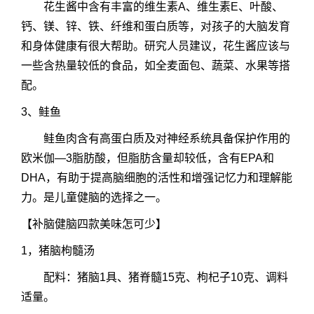
花生酱中含有丰富的维生素A、维生素E、叶酸、
钙、镁、锌、铁、纤维和蛋白质等，对孩子的大脑发育
和身体健康有很大帮助。研究人员建议，花生酱应该与
一些含热量较低的食品，如全麦面包、蔬菜、水果等搭
配。
3、鲑鱼
鲑鱼肉含有高蛋白质及对神经系统具备保护作用的
欧米伽—3脂肪酸，但脂肪含量却较低，含有EPA和
DHA，有助于提高脑细胞的活性和增强记忆力和理解能
力。是儿童健脑的选择之一。
【补脑健脑四款美味怎可少】
1，猪脑枸髓汤
配料：猪脑1具、猪脊髓15克、枸杞子10克、调料
适量。