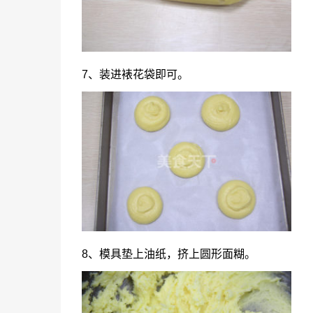
7、装进裱花袋即可。
8、模具垫上油纸，挤上圆形面糊。