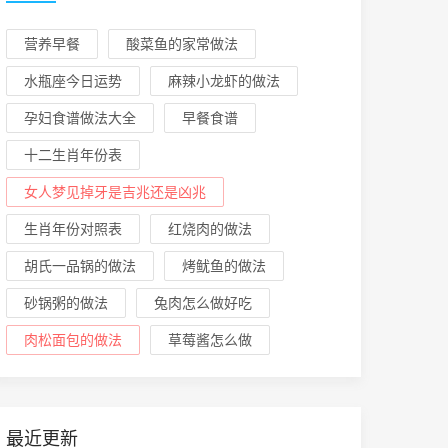
营养早餐
酸菜鱼的家常做法
水瓶座今日运势
麻辣小龙虾的做法
孕妇食谱做法大全
早餐食谱
十二生肖年份表
女人梦见掉牙是吉兆还是凶兆
生肖年份对照表
红烧肉的做法
胡氏一品锅的做法
烤鱿鱼的做法
砂锅粥的做法
兔肉怎么做好吃
肉松面包的做法
草莓酱怎么做
最近更新