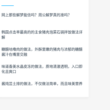
网上那些解梦能信吗？周公解梦真的准吗？
韩国点击率最高的的主食猪肉泡菜石锅拌饭做法详
解
糖醋咕噜肉的做法，外酥里嫩的猪肉与浓郁的糖醋
酱汁在嘴里交融
味道香美水晶皮冻的做法，质地清澈透明，入口即
化且爽口
酱炖芸土排的做法，不仅做法简单，而且味美营养