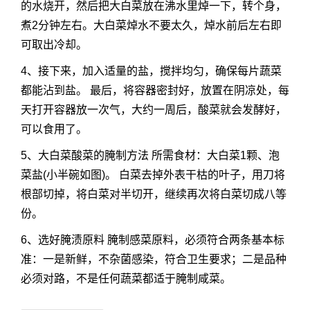
的水烧开，然后把大白菜放在沸水里焯一下，转个身，
煮2分钟左右。大白菜焯水不要太久，焯水前后左右即
可取出冷却。
4、接下来，加入适量的盐，搅拌均匀，确保每片蔬菜
都能沾到盐。 最后，将容器密封好，放置在阴凉处，每
天打开容器放一次气，大约一周后，酸菜就会发酵好，
可以食用了。
5、大白菜酸菜的腌制方法 所需食材：大白菜1颗、泡
菜盐(小半碗如图)。 白菜去掉外表干枯的叶子，用刀将
根部切掉，将白菜对半切开，继续再次将白菜切成八等
份。
6、选好腌渍原料 腌制感菜原料，必须符合两条基本标
准：一是新鲜，不杂菌感染，符合卫生要求；二是品种
必须对路，不是任何蔬菜都适于腌制咸菜。