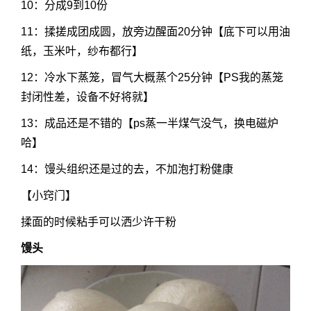
10：分成9到10份
11：揉搓成团成圆，放旁边醒面20分钟【底下可以用油
纸，玉米叶，纱布都行】
12：冷水下蒸笼，冒气大概蒸个25分钟【PS我的蒸笼
封闭性差，设备不好将就】
13：成品还是不错的【ps蒸一半煤气没气，换电磁炉
哈】
14：馒头组织还是过的去，不加泡打粉健康
【小窍门】
揉面的时候粘手可以洒少许干粉
馒头