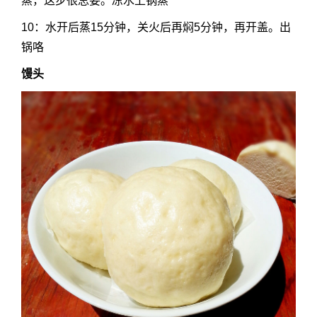
蒸，这步很总要。凉水上锅蒸
10：水开后蒸15分钟，关火后再焖5分钟，再开盖。出
锅咯
馒头