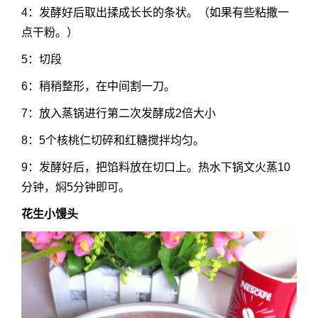
4：发酵好后取出揉成长长的条状。（如果有些粘撒一
点干粉。）
5：切段
6：稍稍整形，在中间割一刀。
7：放入蒸锅进行第二次发酵成2倍大小
8：5个核桃仁切碎和红糖搅拌均匀。
9：发酵好后，把馅料放在切口上。热水下锅文火蒸10
分钟，焖5分钟即可。
花生小馒头