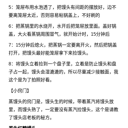
5：笼屉布用水泡透了，把馒头有间距的摆放好，边不
要离笼屉太近，否则容易粘锅盖上，不好刷的
6：把蒸锅里的水烧开，水开后把笼屉放里面。盖好锅
盖，大火看蒸锅周围冒气，就开始计时，15分钟后
7：15分钟后熄火，把蒸锅一定要离开火，然后把锅盖
打开，把馒头最好能笼屉拿下来捡馒头。
8：将馒头立着捡到一个盘子里，立着是防止馒头和盘
子占一起，馒头会湿漉漉的，所以尽量减少接触面，我
这个是为了拍照好看。
【小窍门】
蒸馒头的窍门是，馒头生的时候，带着蒸汽将馒头放
里，而馒头熟了，一定要没有蒸汽捡馒头，这个是请教
了馒头店老板的秘方。