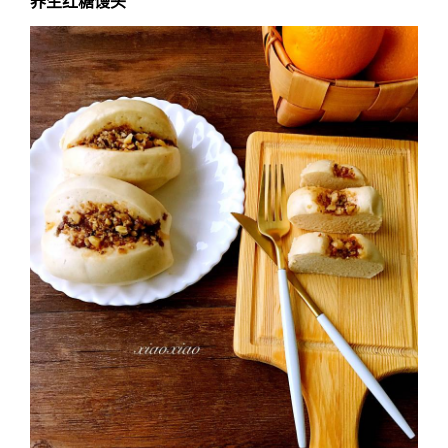
养生红糖馒头