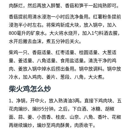
肉酥烂，然后再放入醉蟹、香菇和笋干一起炖熟即可。
香菇提前用清水浸泡一小时后洗净备用。红薯粉条提前
浸泡半小时左右。将柴鸡斩成大块，放入锅中，加入
800毫升的矿泉水。大火将水烧开，加入1勺料酒去腥，
水开后撇去血沫，煮五分钟后关火。
柴鸡一只、香菇适量、红枣适量、桂圆适量、大葱适
量、姜适量、八角适量、食用盐适量。清洗干净的鸡
肉、姜放入锅中焯水后捞出备用。锅中放调料。锅中放
冷水，加入鸡肉、姜片、葱段、八角，大火煮。
柴火鸡怎么炒
1、净锅，开中火，放入熟清油3两。直接下鸡肉块、五
花肉煸炒、煸炒5分钟。之后，下白酒、冰糖、胡椒
面、蒜、姜、小茴香、桂皮、山奈、八角、香叶、花椒
再继续煸炒，煸炒至鸡肉酥黄，肉质收干。