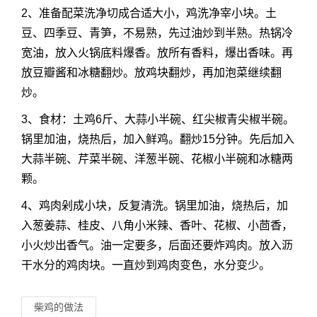
2、准备配菜洗净切成合适大小，鸡洗净宰小块。土
豆、四季豆、青笋，不易熟，先过油炒到半熟。热锅冷
宽油，放入火锅底料爆香。放所有香料，爆出香味。再
放豆瓣酱和冰糖翻炒。放鸡块翻炒，再加泡菜继续翻
炒。
3、食材：土鸡6斤、大蒜小半碗、红尖椒青尖椒半碗。
锅里加油，烧热后，加入鲜鸡。翻炒15分钟。先后加入
大蒜半碗、芹菜半碗、洋葱半碗、花椒小半碗和冰糖两
颗。
4、鸡肉剁成小块，反复清洗。锅里加油，烧热后，加
入葱姜蒜、桂皮、八角小米辣、香叶、花椒、小茴香，
小火炒出香气。油一定要多，后面还要炸鸡肉。放入沥
干水分的鸡肉块。一直炒到鸡肉变色，水分变少。
柴鸡的做法