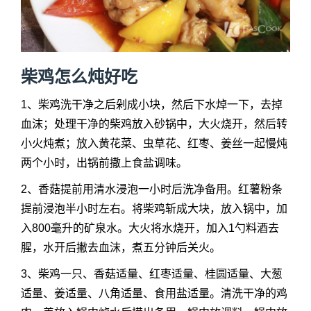
柴鸡怎么炖好吃
1、柴鸡洗干净之后剁成小块，然后下水焯一下，去掉
血沫；处理干净的柴鸡放入砂锅中，大火烧开，然后转
小火炖煮；放入黄花菜、虫草花、红枣、姜丝一起慢炖
两个小时，出锅前撒上食盐调味。
2、香菇提前用清水浸泡一小时后洗净备用。红薯粉条
提前浸泡半小时左右。将柴鸡斩成大块，放入锅中，加
入800毫升的矿泉水。大火将水烧开，加入1勺料酒去
腥，水开后撇去血沫，煮五分钟后关火。
3、柴鸡一只、香菇适量、红枣适量、桂圆适量、大葱
适量、姜适量、八角适量、食用盐适量。清洗干净的鸡