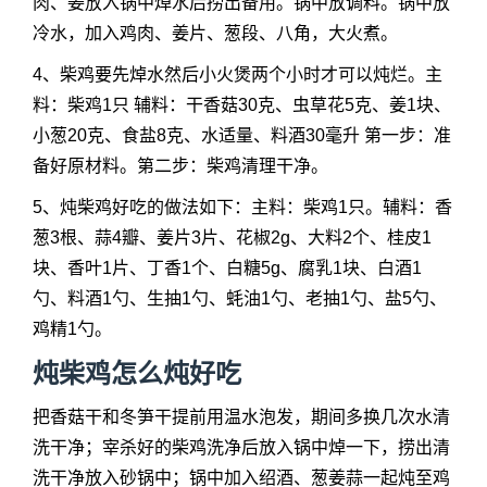
肉、姜放入锅中焯水后捞出备用。锅中放调料。锅中放
冷水，加入鸡肉、姜片、葱段、八角，大火煮。
4、柴鸡要先焯水然后小火煲两个小时才可以炖烂。主
料：柴鸡1只 辅料：干香菇30克、虫草花5克、姜1块、
小葱20克、食盐8克、水适量、料酒30毫升 第一步：准
备好原材料。第二步：柴鸡清理干净。
5、炖柴鸡好吃的做法如下：主料：柴鸡1只。辅料：香
葱3根、蒜4瓣、姜片3片、花椒2g、大料2个、桂皮1
块、香叶1片、丁香1个、白糖5g、腐乳1块、白酒1
勺、料酒1勺、生抽1勺、蚝油1勺、老抽1勺、盐5勺、
鸡精1勺。
炖柴鸡怎么炖好吃
把香菇干和冬笋干提前用温水泡发，期间多换几次水清
洗干净；宰杀好的柴鸡洗净后放入锅中焯一下，捞出清
洗干净放入砂锅中；锅中加入绍酒、葱姜蒜一起炖至鸡