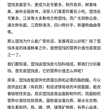
馄饨发展至今，更成为名号繁多，制作各异，鲜香味
美，遍布全国各地，深受人们喜爱的著名小吃。馄饨名
号繁多，江浙等大多数地方称馄饨，而广东则称云吞，
湖北称包面，江西称清汤，四川称抄手，新疆称曲曲等
等。
那么馄饨为什么能广受欢迎，发展得这么好呢？除了馄
饨本身的味道鲜美之外，我想馄饨的营养价值也是原因
之一了。
我们都知道，馄饨由馄饨皮与馅料组成，那我们分别看
待。首先是馄饨皮，它的营养价值怎么样呢？
原来，馄饨皮能提供优质蛋白质和必需的脂肪酸。可以
提供血红素（有机铁）和促进铁吸收的半胱氨酸，能改
善缺铁性贫血。其实馄饨皮是由面粉制作的，而面粉的
营养价值恰恰就很高，面粉富含蛋白质、碳水化合物、
维生素和钙、铁、磷、钾、镁等矿物质，有养心益肾、