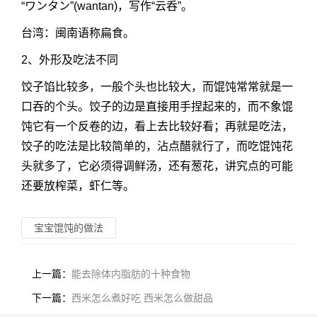
“ワンタン”(wantan)，写作“云呑”。
台湾：闽南语称扁食。
2、外形及吃法不同
饺子馅比较多，一般个头也比较大，而馄饨常常就是一
口吞的个头。饺子的边是直接用手捏起来的，而不象馄
饨它有一个反卷的边，看上去比较好看；再就是吃法，
饺子的吃法是比较简单的，沾点醋就行了，而吃馄饨花
头就多了，它必须得调鲜汤，还有葱花，讲究点的可能
还要放榨菜，虾仁等。
宝宝馄饨的做法
上一篇：
能去除体内脂肪的十种食物
下一篇：
西米怎么煮好吃 西米怎么做甜品