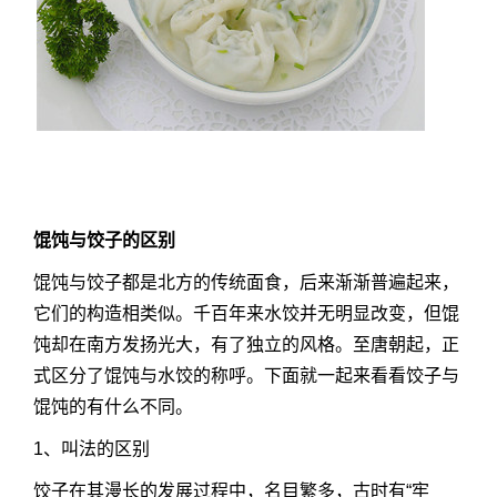
馄饨与饺子的区别
馄饨与饺子都是北方的传统面食，后来渐渐普遍起来，
它们的构造相类似。千百年来水饺并无明显改变，但馄
饨却在南方发扬光大，有了独立的风格。至唐朝起，正
式区分了馄饨与水饺的称呼。下面就一起来看看饺子与
馄饨的有什么不同。
1、叫法的区别
饺子在其漫长的发展过程中，名目繁多，古时有“牢