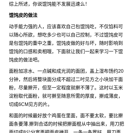
综上所述，你说馄饨能不发展迅速么！
馄饨皮的做法
动手能力强的人，应该喜欢自己包馄饨吃，不仅馅料可
以随心所欲，想吃多少也可以自己控制，不过馄饨皮可
是包馄饨的重中之重，馄饨皮做的好与坏，随时影响到
馄饨的口感和卖相哦，下面就让我们一起来学习一下馄
饨皮的做法吧。
面粉加凉水、一点碱和成光润的面团，盖上湿布饧约20
分钟，然后将整块面分成不超过二吋见方之小块加干面
粉，尽量擀开，但至一定程度就擀不薄了。这时以玉米
淀粉取代面粉，就可擀至随意所需的厚度，擀成薄皮，
切成6CM见方的片。
和面的时候最好放个鸡蛋在里面，面不要太软，要比擀
面条要薄.擀到合适的时候把擀面棍从中抽出来，用刀把
面切成8公分宽再把面皮掸开，一条一条罗好，用刀再