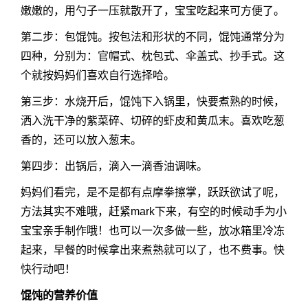
嫩嫩的，用勺子一压就散开了，宝宝吃起来可方便了。
第二步：包馄饨。按包法和形状的不同，馄饨通常分为
四种，分别为：官帽式、枕包式、伞盖式、抄手式。这
个就按妈妈们喜欢自行选择哈。
第三步：水烧开后，馄饨下入锅里，快要煮熟的时候，
洒入洗干净的紫菜碎、切碎的虾皮和黄瓜末。喜欢吃葱
香的，还可以放入葱末。
第四步：出锅后，滴入一滴香油调味。
妈妈们看完，是不是都有点摩拳擦掌，跃跃欲试了呢，
方法其实不难哦，赶紧mark下来，有空的时候动手为小
宝宝亲手制作哦！也可以一次多做一些，放冰箱里冷冻
起来，早餐的时候拿出来煮熟就可以了，也不费事。快
快行动吧！
馄饨的营养价值