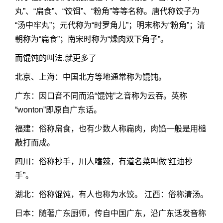
丸”、“扁食”、“饺饵”、“粉角”等等名称。唐代称饺子为
“汤中牢丸”；元代称为“时罗角儿”；明末称为“粉角”；清
朝称为“扁食”；南宋时称为“燥肉双下角子”。
而馄饨的叫法.就更多了
北京、上海：中国北方等地通常称为馄饨。
广东：因口音不同而沿“馄饨”之音称为云吞。英称
“wonton”即原自广东话。
福建：俗称扁食，也有少数人称扁肉，肉馅一般是用槌
敲打而成。
四川：俗称抄手，川人嗜辣，有道名菜叫做“红油抄
手”。
湖北：俗称馄饨，有人也称为水饺。 江西：俗称清汤。
日本：随著广东厨师，传自中国广东，沿广东话发音称