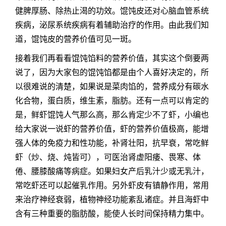
健脾厚肠、除热止渴的功效。馄饨皮还对心脑血管系统
疾病，泌尿系统疾病有着辅助治疗的作用。由此我们知
道，馄饨皮的营养价值可见一斑。
接着我们再看看馄饨馅料的营养价值，其实这个倒要两
说了，因为大家包的馄饨馅都是由个人喜好决定的，所
以很难说的清楚，如果说是菜肉馅的，营养成分有碳水
化合物，蛋白质，维生素，脂肪。还有一点可以肯定的
是，鲜虾馄饨人气那么高，那么肯定少不了虾，小编也
给大家说一说虾的营养价值，虾的营养价值极高，能增
强人体的免疫力和性功能，补肾壮阳，抗早衰，常吃鲜
虾（炒、烧、炖皆可），可医治肾虚阳痿、畏寒、体
倦、腰膝酸痛等病症。如果妇女产后乳汁少或无乳汁，
常吃虾还可以起催乳作用。另外虾皮有镇静作用，常用
来治疗神经衰弱，植物神经功能紊乱诸症。并且海虾中
含有三种重要的脂肪酸，能使人长时间保持精力集中。