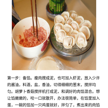
第一步：备馅。瘦肉搅成泥，也可加入虾泥，放入少许
的酱油，料酒，盐，香油，切得细细的葱末，搅拌均
匀。胡萝卜香菇搅拌机打成泥，和调好的肉馅混合。想
让馅嫩嫩的，咬一口就散开，办法很简单，在馅里加入
蛋，一碗的馅加一只鸡蛋就好，拌匀了，煮出来的肉馅